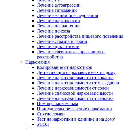
Лечение аутоагрессии
Лечение гипомании
Лечение мании преследования
Лечение нарколепсии
Лечение неврастении
Лечение психоза
Лечение расстройства пищевого поведения
Лечение страхов и фобий
Лечение циклотимии
Лечение тревожно-депрессивного
расстройства
Наркомания
Кодирование от наркотиков
Детоксикация наркозависимых на дому
Лечение наркозависимости от кокаина
Лечение наркозависимости от мефедрона
Лечение наркозависимости от солей
Лечение спайсовой наркозависимости
Лечение наркозависимости от героина
Помощь наркоманам
Принудительное лечение наркомании
Снятие ломки
Тест на наркотики в клинике и на дому
УБОД