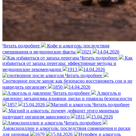
Читать подробнее
Кофе и алкоголь: последствия
смешивания и медицинские факты
1021
14.04.2026
Читать подробнее
Как
избавиться от запаха перегара: эффективные методы и
медицинские рекомендации
1913
14.04.2026
Читать подробнее
Снотворное после запоя: как безопасно восстановить сон и не
навредить организму
1850
14.04.2026
Читать подробнее
Алкоголь и
давление: механизмы влияния, риски и правила безопасности
1857
15.04.2026
Читать подробнее
Магний и алкоголь: почему дефицит этого минерала
разрушает организм зависимого
1811
15.04.2026
Читать подробнее
Амоксициллин и алкоголь: последствия совмещения и риски
для здоровья
1679
15.04.2026