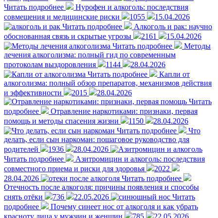
Читать подробнее
Нурофен и алкоголь: последствия
совмещения и медицинские риски
1055
15.04.2026
Читать подробнее
Алкоголь и рак: научно
обоснованная связь и скрытые угрозы
2161
15.04.2026
Читать подробнее
Методы
лечения алкоголизма: полный гид по современным
протоколам выздоровления
1144
28.04.2026
Читать подробнее
Капли от
алкоголизма: полный обзор препаратов, механизмов действия
и эффективности
2015
28.04.2026
Читать
подробнее
Отравление наркотиками: признаки, первая
помощь и методы спасения жизни
1150
28.04.2026
Читать подробнее
Что
делать, если сын наркоман: пошаговое руководство для
родителей
1936
28.04.2026
Читать подробнее
Азитромицин и алкоголь: последствия
совместного приема и риски для здоровья
2022
28.04.2026
Читать подробнее
Отечность после алкоголя: причины появления и способы
снять отёки
736
22.05.2026
Читать
подробнее
Почему синеет нос от алкоголя и как убрать
красноту лица у мужчин и женщин
785
22.05.2026