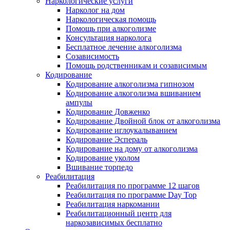
Наркологические услуги
Нарколог на дом
Наркологическая помощь
Помощь при алкоголизме
Консультация нарколога
Бесплатное лечение алкоголизма
Созависимость
Помощь родственникам и созависимым
Кодирование
Кодирование алкоголизма гипнозом
Кодирование алкоголизма вшиванием
ампулы
Кодирование Довженко
Кодирование Двойной блок от алкоголизма
Кодирование иглоукалыванием
Кодирование Эспераль
Кодирование на дому от алкоголизма
Кодирование уколом
Вшивание торпедо
Реабилитация
Реабилитация по программе 12 шагов
Реабилитация по программе Day Top
Реабилитация наркомании
Реабилитационный центр для
наркозависимых бесплатно