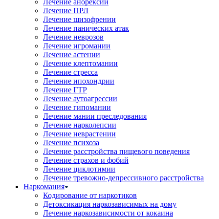
Лечение анорексии
Лечение ПРЛ
Лечение шизофрении
Лечение панических атак
Лечение неврозов
Лечение игромании
Лечение астении
Лечение клептомании
Лечение стресса
Лечение ипохондрии
Лечение ГТР
Лечение аутоагрессии
Лечение гипомании
Лечение мании преследования
Лечение нарколепсии
Лечение неврастении
Лечение психоза
Лечение расстройства пищевого поведения
Лечение страхов и фобий
Лечение циклотимии
Лечение тревожно-депрессивного расстройства
Наркомания
Кодирование от наркотиков
Детоксикация наркозависимых на дому
Лечение наркозависимости от кокаина