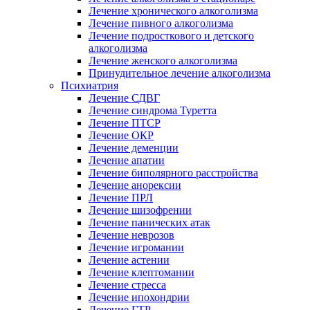
Лечение хронического алкоголизма
Лечение пивного алкоголизма
Лечение подросткового и детского
алкоголизма
Лечение женского алкоголизма
Принудительное лечение алкоголизма
Психиатрия
Лечение СДВГ
Лечение синдрома Туретта
Лечение ПТСР
Лечение ОКР
Лечение деменции
Лечение апатии
Лечение биполярного расстройства
Лечение анорексии
Лечение ПРЛ
Лечение шизофрении
Лечение панических атак
Лечение неврозов
Лечение игромании
Лечение астении
Лечение клептомании
Лечение стресса
Лечение ипохондрии
Лечение ГТР