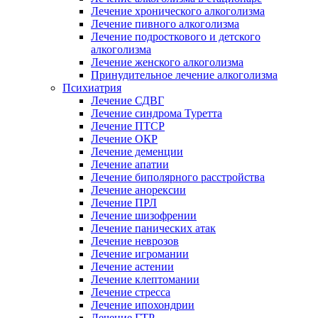
Лечение хронического алкоголизма
Лечение пивного алкоголизма
Лечение подросткового и детского
алкоголизма
Лечение женского алкоголизма
Принудительное лечение алкоголизма
Психиатрия
Лечение СДВГ
Лечение синдрома Туретта
Лечение ПТСР
Лечение ОКР
Лечение деменции
Лечение апатии
Лечение биполярного расстройства
Лечение анорексии
Лечение ПРЛ
Лечение шизофрении
Лечение панических атак
Лечение неврозов
Лечение игромании
Лечение астении
Лечение клептомании
Лечение стресса
Лечение ипохондрии
Лечение ГТР