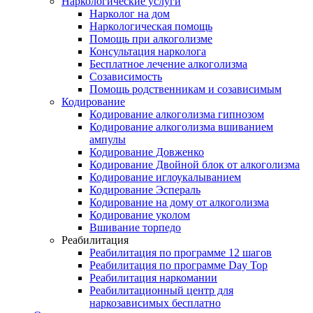
Наркологические услуги
Нарколог на дом
Наркологическая помощь
Помощь при алкоголизме
Консультация нарколога
Бесплатное лечение алкоголизма
Созависимость
Помощь родственникам и созависимым
Кодирование
Кодирование алкоголизма гипнозом
Кодирование алкоголизма вшиванием
ампулы
Кодирование Довженко
Кодирование Двойной блок от алкоголизма
Кодирование иглоукалыванием
Кодирование Эспераль
Кодирование на дому от алкоголизма
Кодирование уколом
Вшивание торпедо
Реабилитация
Реабилитация по программе 12 шагов
Реабилитация по программе Day Top
Реабилитация наркомании
Реабилитационный центр для
наркозависимых бесплатно