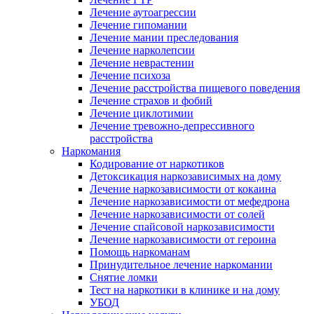
Лечение аутоагрессии
Лечение гипомании
Лечение мании преследования
Лечение нарколепсии
Лечение неврастении
Лечение психоза
Лечение расстройства пищевого поведения
Лечение страхов и фобий
Лечение циклотимии
Лечение тревожно-депрессивного
расстройства
Наркомания
Кодирование от наркотиков
Детоксикация наркозависимых на дому
Лечение наркозависимости от кокаина
Лечение наркозависимости от мефедрона
Лечение наркозависимости от солей
Лечение спайсовой наркозависимости
Лечение наркозависимости от героина
Помощь наркоманам
Принудительное лечение наркомании
Снятие ломки
Тест на наркотики в клинике и на дому
УБОД