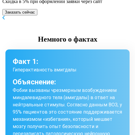
Скидка в 5% при оформлении заявки через сайт
Заказать сейчас
Немного
о фактах
Факт 1:
Гиперактивность амигдалы
Объяснение:
Фобии вызваны чрезмерным возбуждением
миндалевидного тела (амигдалы) в ответ на
нейтральные стимулы. Согласно данным ВОЗ, у
95% пациентов это состояние поддерживается
механизмом «избегания», который мешает
мозгу получить опыт безопасности и
перезаписать патологическую нейронную