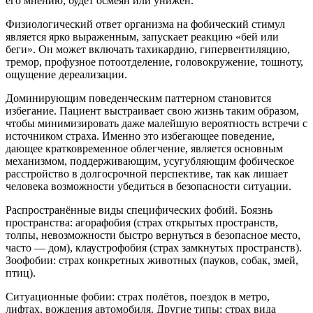
его мнению, будет осмеян или унижен.
Физиологический ответ организма на фобический стимул
является ярко выраженным, запускает реакцию «бей или
беги». Он может включать тахикардию, гипервентиляцию,
тремор, профузное потоотделение, головокружение, тошноту,
ощущение дереализации.
Доминирующим поведенческим паттерном становится
избегание. Пациент выстраивает свою жизнь таким образом,
чтобы минимизировать даже малейшую вероятность встречи с
источником страха. Именно это избегающее поведение,
дающее кратковременное облегчение, является основным
механизмом, поддерживающим, усугубляющим фобическое
расстройство в долгосрочной перспективе, так как лишает
человека возможности убедиться в безопасности ситуации.
Распространённые виды специфических фобий. Боязнь
пространства: агорафобия (страх открытых пространств,
толпы, невозможности быстро вернуться в безопасное место,
часто — дом), клаустрофобия (страх замкнутых пространств).
Зоофобии: страх конкретных животных (пауков, собак, змей,
птиц).
Ситуационные фобии: страх полётов, поездок в метро,
лифтах, вождения автомобиля. Другие типы: страх вида