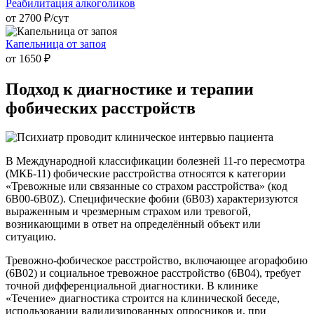
Реабилитация алкоголиков
от 2700 ₽/cут
Капельница от запоя
от 1650 ₽
Подход к
диагностике и терапии
фобических расстройств
В Международной классификации болезней 11-го пересмотра
(МКБ-11) фобические расстройства относятся к категории
«Тревожные или связанные со страхом расстройства» (код
6B00-6B0Z). Специфические фобии (6B03) характеризуются
выраженным и чрезмерным страхом или тревогой,
возникающими в ответ на определённый объект или
ситуацию.
Тревожно-фобическое расстройство, включающее агорафобию
(6B02) и социальное тревожное расстройство (6B04), требует
точной дифференциальной диагностики. В клинике
«Течение» диагностика строится на клинической беседе,
использовании валидизированных опросников и, при