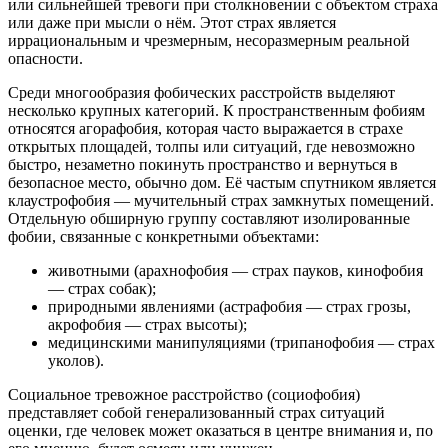
или сильнейшей тревоги при столкновении с объектом страха
или даже при мысли о нём. Этот страх является
иррациональным и чрезмерным, несоразмерным реальной
опасности.
Среди многообразия фобических расстройств выделяют
несколько крупных категорий. К пространственным фобиям
относятся агорафобия, которая часто выражается в страхе
открытых площадей, толпы или ситуаций, где невозможно
быстро, незаметно покинуть пространство и вернуться в
безопасное место, обычно дом. Её частым спутником является
клаустрофобия — мучительный страх замкнутых помещений.
Отдельную обширную группу составляют изолированные
фобии, связанные с конкретными объектами:
животными (арахнофобия — страх пауков, кинофобия
— страх собак);
природными явлениями (астрафобия — страх грозы,
акрофобия — страх высоты);
медицинскими манипуляциями (трипанофобия — страх
уколов).
Социальное тревожное расстройство (социофобия)
представляет собой генерализованный страх ситуаций
оценки, где человек может оказаться в центре внимания и, по