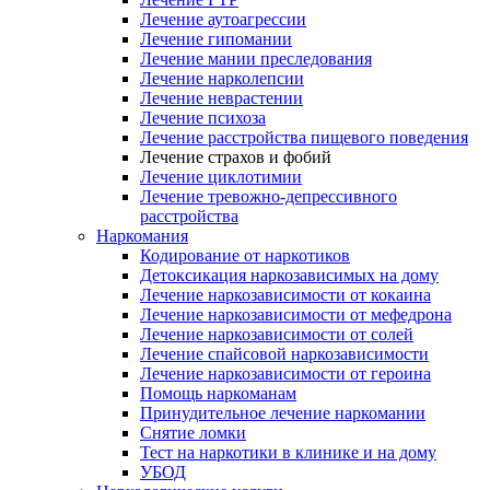
Лечение аутоагрессии
Лечение гипомании
Лечение мании преследования
Лечение нарколепсии
Лечение неврастении
Лечение психоза
Лечение расстройства пищевого поведения
Лечение страхов и фобий
Лечение циклотимии
Лечение тревожно-депрессивного
расстройства
Наркомания
Кодирование от наркотиков
Детоксикация наркозависимых на дому
Лечение наркозависимости от кокаина
Лечение наркозависимости от мефедрона
Лечение наркозависимости от солей
Лечение спайсовой наркозависимости
Лечение наркозависимости от героина
Помощь наркоманам
Принудительное лечение наркомании
Снятие ломки
Тест на наркотики в клинике и на дому
УБОД