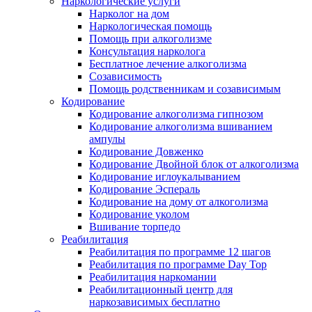
Наркологические услуги
Нарколог на дом
Наркологическая помощь
Помощь при алкоголизме
Консультация нарколога
Бесплатное лечение алкоголизма
Созависимость
Помощь родственникам и созависимым
Кодирование
Кодирование алкоголизма гипнозом
Кодирование алкоголизма вшиванием
ампулы
Кодирование Довженко
Кодирование Двойной блок от алкоголизма
Кодирование иглоукалыванием
Кодирование Эспераль
Кодирование на дому от алкоголизма
Кодирование уколом
Вшивание торпедо
Реабилитация
Реабилитация по программе 12 шагов
Реабилитация по программе Day Top
Реабилитация наркомании
Реабилитационный центр для
наркозависимых бесплатно