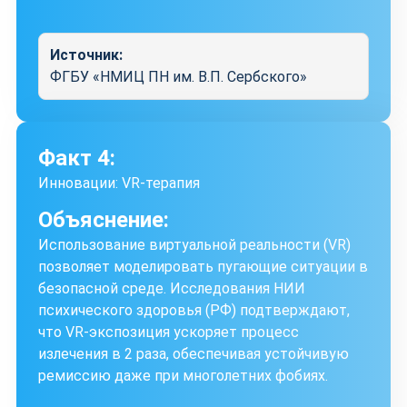
Источник:
ФГБУ «НМИЦ ПН им. В.П. Сербского»
Факт 4:
Инновации: VR-терапия
Объяснение:
Использование виртуальной реальности (VR)
позволяет моделировать пугающие ситуации в
безопасной среде. Исследования НИИ
психического здоровья (РФ) подтверждают,
что VR-экспозиция ускоряет процесс
излечения в 2 раза, обеспечивая устойчивую
ремиссию даже при многолетних фобиях.