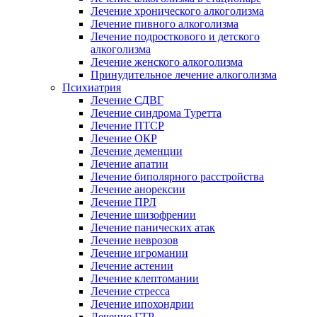
Лечение хронического алкоголизма
Лечение пивного алкоголизма
Лечение подросткового и детского
алкоголизма
Лечение женского алкоголизма
Принудительное лечение алкоголизма
Психиатрия
Лечение СДВГ
Лечение синдрома Туретта
Лечение ПТСР
Лечение ОКР
Лечение деменции
Лечение апатии
Лечение биполярного расстройства
Лечение анорексии
Лечение ПРЛ
Лечение шизофрении
Лечение панических атак
Лечение неврозов
Лечение игромании
Лечение астении
Лечение клептомании
Лечение стресса
Лечение ипохондрии
Лечение ГТР