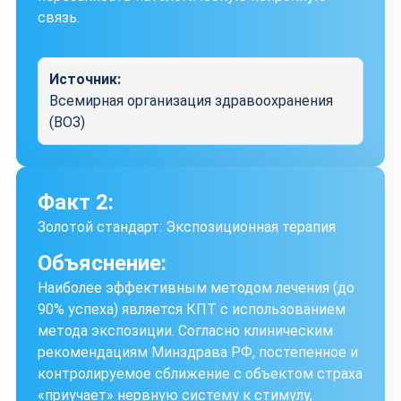
связь.
Источник:
Всемирная организация здравоохранения
(ВОЗ)
Факт 2:
Золотой стандарт: Экспозиционная терапия
Объяснение:
Наиболее эффективным методом лечения (до
90% успеха) является КПТ с использованием
метода экспозиции. Согласно клиническим
рекомендациям Минздрава РФ, постепенное и
контролируемое сближение с объектом страха
«приучает» нервную систему к стимулу,