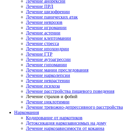
Лечение анорексии
Лечение ПРЛ
Лечение шизофрении
Лечение панических атак
Лечение неврозов
Лечение игромании
Лечение астении
Лечение клептомании
Лечение стресса
Лечение ипохондрии
Лечение ГТР
Лечение аутоагрессии
Лечение гипомании
Лечение мании преследования
Лечение нарколепсии
Лечение неврастении
Лечение психоза
Лечение расстройства пищевого поведения
Лечение страхов и фобий
Лечение циклотимии
Лечение тревожно-депрессивного расстройства
Наркомания
Кодирование от наркотиков
Детоксикация наркозависимых на дому
Лечение наркозависимости от кокаина