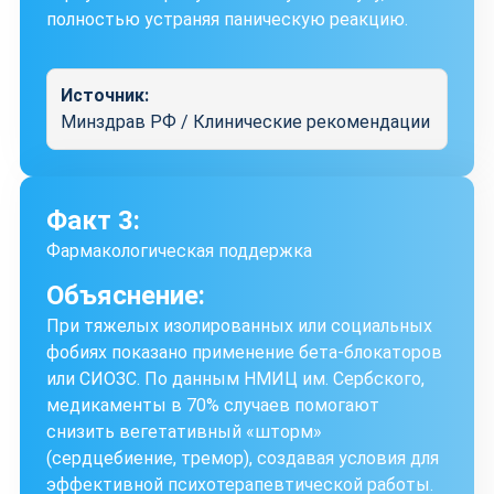
полностью устраняя паническую реакцию.
Источник:
Минздрав РФ / Клинические рекомендации
Факт 3:
Фармакологическая поддержка
Объяснение:
При тяжелых изолированных или социальных
фобиях показано применение бета-блокаторов
или СИОЗС. По данным НМИЦ им. Сербского,
медикаменты в 70% случаев помогают
снизить вегетативный «шторм»
(сердцебиение, тремор), создавая условия для
эффективной психотерапевтической работы.