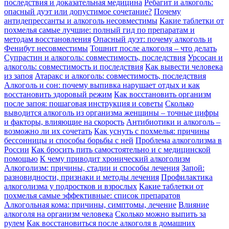
последствия и доказательная медицина
Ребагит и алкоголь:
опасный дуэт или допустимое сочетание?
Почему
антидепрессанты и алкоголь несовместимы
Какие таблетки от
похмелья самые лучшие: полный гид по препаратам и
методам восстановления
Опасный дуэт: почему алкоголь и
Фенибут несовместимы
Тошнит после алкоголя – что делать
Супрастин и алкоголь: совместимость, последствия
Урсосан и
алкоголь: совместимость и последствия
Как вывести человека
из запоя
Атаракс и алкоголь: совместимость, последствия
Алкоголь и сон: почему выпивка нарушает отдых и как
восстановить здоровый режим
Как восстановить организм
после запоя: пошаговая инструкция и советы
Сколько
выводится алкоголь из организма женщины – точные цифры
и факторы, влияющие на скорость
Антибиотики и алкоголь –
возможно ли их сочетать
Как уснуть с похмелья: причины
бессонницы и способы борьбы с ней
Проблема алкоголизма в
России
Как бросить пить самостоятельно и с медицинской
помощью
К чему приводит хронический алкоголизм
Алкоголизм: причины, стадии и способы лечения
Запой:
разновидности, признаки и методы лечения
Профилактика
алкоголизма у подростков и взрослых
Какие таблетки от
похмелья самые эффективные: список препаратов
Алкогольная кома: причины, симптомы, лечение
Влияние
алкоголя на организм человека
Сколько можно выпить за
рулем
Как восстановиться после алкоголя в домашних