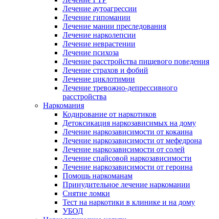
Лечение аутоагрессии
Лечение гипомании
Лечение мании преследования
Лечение нарколепсии
Лечение неврастении
Лечение психоза
Лечение расстройства пищевого поведения
Лечение страхов и фобий
Лечение циклотимии
Лечение тревожно-депрессивного
расстройства
Наркомания
Кодирование от наркотиков
Детоксикация наркозависимых на дому
Лечение наркозависимости от кокаина
Лечение наркозависимости от мефедрона
Лечение наркозависимости от солей
Лечение спайсовой наркозависимости
Лечение наркозависимости от героина
Помощь наркоманам
Принудительное лечение наркомании
Снятие ломки
Тест на наркотики в клинике и на дому
УБОД