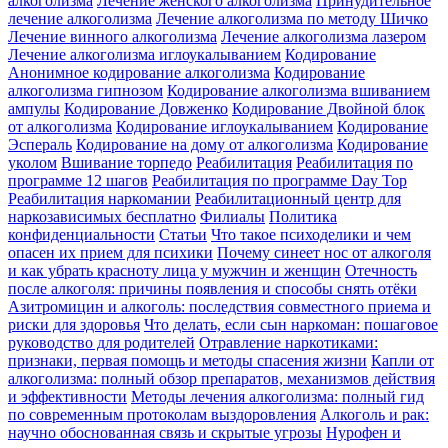
алкоголизма
Лечение женского алкоголизма
Принудительное
лечение алкоголизма
Лечение алкоголизма по методу Шичко
Лечение винного алкоголизма
Лечение алкоголизма лазером
Лечение алкоголизма иглоукалыванием
Кодирование
Анонимное кодирование алкоголизма
Кодирование
алкоголизма гипнозом
Кодирование алкоголизма вшиванием
ампулы
Кодирование Довженко
Кодирование Двойной блок
от алкоголизма
Кодирование иглоукалыванием
Кодирование
Эспераль
Кодирование на дому от алкоголизма
Кодирование
уколом
Вшивание торпедо
Реабилитация
Реабилитация по
программе 12 шагов
Реабилитация по программе Day Top
Реабилитация наркомании
Реабилитационный центр для
наркозависимых бесплатно
Филиалы
Политика
конфиденциальности
Статьи
Что такое психоделики и чем
опасен их прием для психики
Почему синеет нос от алкоголя
и как убрать красноту лица у мужчин и женщин
Отечность
после алкоголя: причины появления и способы снять отёки
Азитромицин и алкоголь: последствия совместного приема и
риски для здоровья
Что делать, если сын наркоман: пошаговое
руководство для родителей
Отравление наркотиками:
признаки, первая помощь и методы спасения жизни
Капли от
алкоголизма: полный обзор препаратов, механизмов действия
и эффективности
Методы лечения алкоголизма: полный гид
по современным протоколам выздоровления
Алкоголь и рак:
научно обоснованная связь и скрытые угрозы
Нурофен и