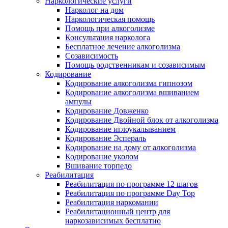
Наркологические услуги
Нарколог на дом
Наркологическая помощь
Помощь при алкоголизме
Консультация нарколога
Бесплатное лечение алкоголизма
Созависимость
Помощь родственникам и созависимым
Кодирование
Кодирование алкоголизма гипнозом
Кодирование алкоголизма вшиванием
ампулы
Кодирование Довженко
Кодирование Двойной блок от алкоголизма
Кодирование иглоукалыванием
Кодирование Эспераль
Кодирование на дому от алкоголизма
Кодирование уколом
Вшивание торпедо
Реабилитация
Реабилитация по программе 12 шагов
Реабилитация по программе Day Top
Реабилитация наркомании
Реабилитационный центр для
наркозависимых бесплатно