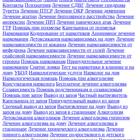
Контакты
Психиатрия
Лечение СДВГ
Лечение синдрома
Туретта
Лечение ПТСР
Лечение ОКР
Лечение деменции
Лечение апатии
Лечение биполярного расстройства
Лечение
анорексии
Лечение ПРЛ
Лечение панических атак
Лечение
ГТР
Помощь при похмелье
Капельница от похмелья
Наркомания
Кодирование от наркотиков
Анонимное лечение
наркомании
Детоксикация наркозависимых на дому
Лечение
наркозависимости от кокаина
Лечение наркозависимости от
мефедрона
Лечение наркозависимости от солей
Лечение
спайсовой наркозависимости
Лечение наркозависимости от
героина
Помощь наркоманам
Принудительное лечение
наркомании
Снятие ломки
Тест на наркотики в клинике и на
дому
УБОД
Наркологические услуги
Нарколог на дом
Наркологическая помощь
Помощь при алкоголизме
Консультация нарколога
Бесплатное лечение алкоголизма
Созависимость
Помощь родственникам и созависимым
Помощь при запое
Вывод из запоя
Частный вытрезвитель
Капельница от запоя
Принудительный вывод из запоя
Срочный вывод из запоя
Вытрезвление на дому
Вывод из
запоя на дому
Вывод из запоя в стационаре
Алкоголизм
Детоксикация алкоголиков
Лечение алкоголизма гипнозом
Лечение алкоголизма на дому
Лечение алкоголизма в
стационаре
Лечение хронического алкоголизма
Лечение
пивного алкоголизма
Лечение подросткового и детского