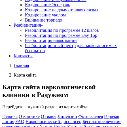
Кодирование Эспераль
Кодирование на дому от алкоголизма
Кодирование уколом
Вшивание торпедо
Реабилитация
Реабилитация по программе 12 шагов
Реабилитация по программе Day Top
Реабилитация наркомании
Реабилитационный центр для наркозависимых
бесплатно
Контакты
Главная
Карта сайта
Карта сайта
наркологической
клиники в Радужном
Перейдите в нужный раздел из карты сайта:
Главная
О клинике
Отзывы
Лицензии
Фотогалерея
Горячая
линия
FAQ
Наркологический диспансер
Бесплатное лечение
наркозависимости
Акции
Поиск
Карта сайта
Специалисты