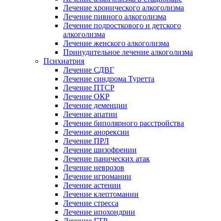
Лечение хронического алкоголизма
Лечение пивного алкоголизма
Лечение подросткового и детского
алкоголизма
Лечение женского алкоголизма
Принудительное лечение алкоголизма
Психиатрия
Лечение СДВГ
Лечение синдрома Туретта
Лечение ПТСР
Лечение ОКР
Лечение деменции
Лечение апатии
Лечение биполярного расстройства
Лечение анорексии
Лечение ПРЛ
Лечение шизофрении
Лечение панических атак
Лечение неврозов
Лечение игромании
Лечение астении
Лечение клептомании
Лечение стресса
Лечение ипохондрии
Лечение ГТР