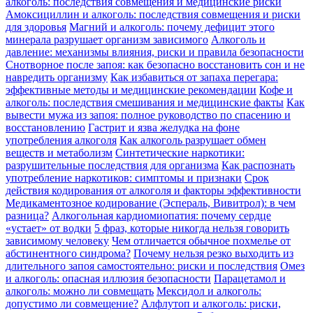
алкоголь: последствия совмещения и медицинские риски
Амоксициллин и алкоголь: последствия совмещения и риски
для здоровья
Магний и алкоголь: почему дефицит этого
минерала разрушает организм зависимого
Алкоголь и
давление: механизмы влияния, риски и правила безопасности
Снотворное после запоя: как безопасно восстановить сон и не
навредить организму
Как избавиться от запаха перегара:
эффективные методы и медицинские рекомендации
Кофе и
алкоголь: последствия смешивания и медицинские факты
Как
вывести мужа из запоя: полное руководство по спасению и
восстановлению
Гастрит и язва желудка на фоне
употребления алкоголя
Как алкоголь разрушает обмен
веществ и метаболизм
Синтетические наркотики:
разрушительные последствия для организма
Как распознать
употребление наркотиков: симптомы и признаки
Срок
действия кодирования от алкоголя и факторы эффективности
Медикаментозное кодирование (Эспераль, Вивитрол): в чем
разница?
Алкогольная кардиомиопатия: почему сердце
«устает» от водки
5 фраз, которые никогда нельзя говорить
зависимому человеку
Чем отличается обычное похмелье от
абстинентного синдрома?
Почему нельзя резко выходить из
длительного запоя самостоятельно: риски и последствия
Омез
и алкоголь: опасная иллюзия безопасности
Парацетамол и
алкоголь: можно ли совмещать
Мексидол и алкоголь:
допустимо ли совмещение?
Алфлутоп и алкоголь: риски,