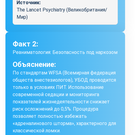
Источник:
The Lancet Psychiatry (Великобритания/
Мир)
Факт 2:
Реаниматология: Безопасность под наркозом
Объяснение:
По стандартам WFSA (Всемирная федерация
обществ анестезиологов), УБОД проводится
только в условиях ПИТ. Использование
современной седации и мониторинга
показателей жизнедеятельности снижает
риск осложнений до 0,5%. Процедура
позволяет полностью избежать
«адреналинового шторма», характерного для
классической ломки.