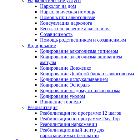
Наркологические услуги
Нарколог на дом
Наркологическая помощь
Помощь при алкоголизме
Консультация нарколога
Бесплатное лечение алкоголизма
Созависимость
Помощь родственникам и созависимым
Кодирование
Кодирование алкоголизма гипнозом
Кодирование алкоголизма вшиванием
ампулы
Кодирование Довженко
Кодирование Двойной блок от алкоголизма
Кодирование иглоукалыванием
Кодирование Эспераль
Кодирование на дому от алкоголизма
Кодирование уколом
Вшивание торпедо
Реабилитация
Реабилитация по программе 12 шагов
Реабилитация по программе Day Top
Реабилитация наркомании
Реабилитационный центр для
наркозависимых бесплатно