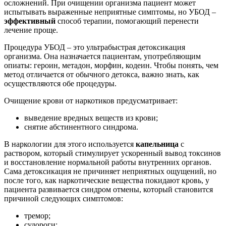
осложнений. При очищении организма пациент может
испытывать выраженные неприятные симптомы, но УБОД –
эффективный
способ терапии, помогающий перенести
лечение проще.
Процедура УБОД – это ультрабыстрая детоксикация
организма. Она назначается пациентам, употребляющим
опиаты: героин, метадон, морфин, кодеин. Чтобы понять, чем
метод отличается от обычного детокса, важно знать, как
осуществляются обе процедуры.
Очищение крови от наркотиков предусматривает:
выведение вредных веществ из крови;
снятие абстинентного синдрома.
В наркологии для этого используется
капельница
с
раствором, который стимулирует ускоренный вывод токсинов
и восстановление нормальной работы внутренних органов.
Сама детоксикация не причиняет неприятных ощущений, но
после того, как наркотические вещества покидают кровь, у
пациента развивается синдром отмены, который становится
причиной следующих симптомов:
тремор;
судороги;