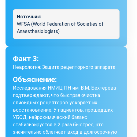
Источник:
WFSA (World Federation of Societies of
Anaesthesiologists)
Факт 3:
Неврология: Защита рецепторного аппарата
Объяснение:
Исследования НМИЦ ПН им. В.М. Бехтерева
подтверждают, что быстрая очистка
опиоидных рецепторов ускоряет их
восстановление. У пациентов, прошедших
УБОД, нейрохимический баланс
стабилизируется в 2 раза быстрее, что
значительно облегчает вход в долгосрочную