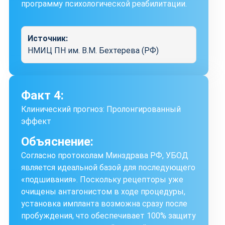
программу психологической реабилитации.
Источник:
НМИЦ ПН им. В.М. Бехтерева (РФ)
Факт 4:
Клинический прогноз: Пролонгированный
эффект
Объяснение:
Согласно протоколам Минздрава РФ, УБОД
является идеальной базой для последующего
«подшивания». Поскольку рецепторы уже
очищены антагонистом в ходе процедуры,
установка импланта возможна сразу после
пробуждения, что обеспечивает 100% защиту