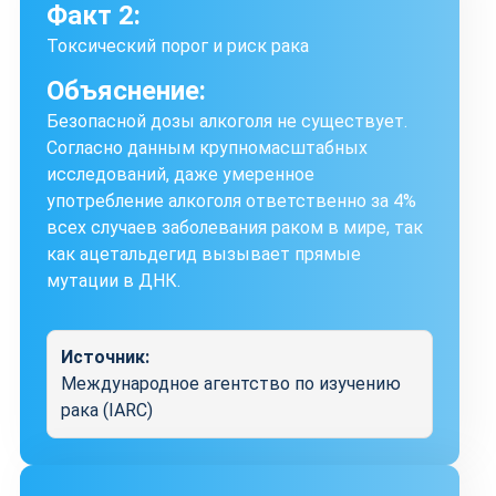
Факт 2:
Токсический порог и риск рака
Объяснение:
Безопасной дозы алкоголя не существует.
Согласно данным крупномасштабных
исследований, даже умеренное
употребление алкоголя ответственно за 4%
всех случаев заболевания раком в мире, так
как ацетальдегид вызывает прямые
мутации в ДНК.
Источник:
Международное агентство по изучению
рака (IARC)