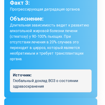
Факт 3:
Прогрессирующая деградация органов
Объяснение:
Длительная зависимость ведет к развитию
алкогольной жировой болезни печени
(стеатозу) у 90-100% пьющих. При
отсутствии лечения в 20% случаев это
переходит в цирроз, который является
необратимым и требует трансплантации
органа.
Источник:
Глобальный доклад ВОЗ о состоянии
здравоохранения