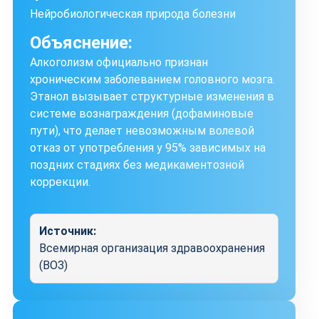
Нейробиологическая природа болезни
Объяснение:
Алкоголизм официально признан
хроническим заболеванием головного мозга.
Этанол вызывает структурные изменения в
системе вознаграждения (дофаминовые
пути), что делает невозможным волевой
отказ от употребления у 95% зависимых на
поздних стадиях без медикаментозной
коррекции.
Источник:
Всемирная организация здравоохранения
(ВОЗ)