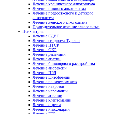
Лечение хронического алкоголизма
Лечение пивного алкоголизма
Лечение подросткового и детского
алкоголизма
Лечение женского алкоголизма
Принудительное лечение алкоголизма
Психиатрия
Лечение СДВГ
Лечение синдрома Туретта
Лечение ПТСР
Лечение ОКР
Лечение деменции
Лечение апатии
Лечение биполярного расстройства
Лечение анорексии
Лечение ПРЛ
Лечение шизофрении
Лечение панических атак
Лечение неврозов
Лечение игромании
Лечение астении
Лечение клептомании
Лечение стресса
Лечение ипохондрии
Лечение ГТР