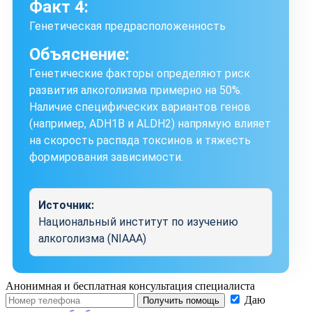
Факт 4:
Генетическая предрасположенность
Объяснение:
Генетические факторы определяют риск
развития алкоголизма примерно на 50%.
Наличие специфических вариантов генов
(например, ADH1B и ALDH2) напрямую влияет
на скорость распада токсинов и тяжесть
формирования зависимости.
Источник:
Национальный институт по изучению
алкоголизма (NIAAA)
Анонимная и бесплатная
консультация специалиста
Даю
Получить помощь