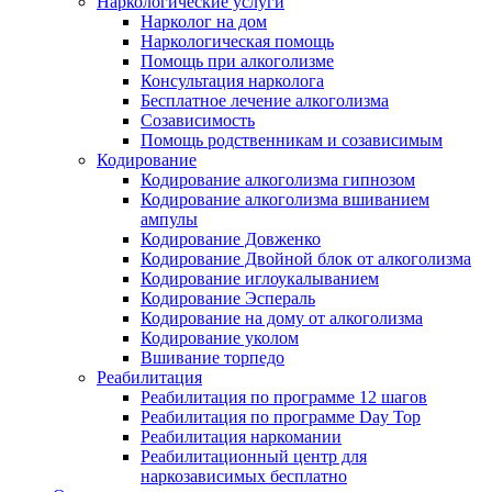
Наркологические услуги
Нарколог на дом
Наркологическая помощь
Помощь при алкоголизме
Консультация нарколога
Бесплатное лечение алкоголизма
Созависимость
Помощь родственникам и созависимым
Кодирование
Кодирование алкоголизма гипнозом
Кодирование алкоголизма вшиванием
ампулы
Кодирование Довженко
Кодирование Двойной блок от алкоголизма
Кодирование иглоукалыванием
Кодирование Эспераль
Кодирование на дому от алкоголизма
Кодирование уколом
Вшивание торпедо
Реабилитация
Реабилитация по программе 12 шагов
Реабилитация по программе Day Top
Реабилитация наркомании
Реабилитационный центр для
наркозависимых бесплатно