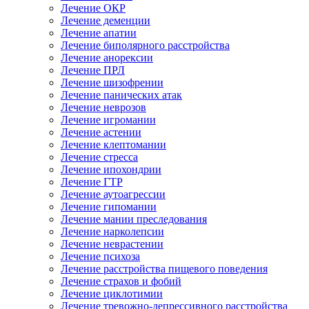
Лечение ОКР
Лечение деменции
Лечение апатии
Лечение биполярного расстройства
Лечение анорексии
Лечение ПРЛ
Лечение шизофрении
Лечение панических атак
Лечение неврозов
Лечение игромании
Лечение астении
Лечение клептомании
Лечение стресса
Лечение ипохондрии
Лечение ГТР
Лечение аутоагрессии
Лечение гипомании
Лечение мании преследования
Лечение нарколепсии
Лечение неврастении
Лечение психоза
Лечение расстройства пищевого поведения
Лечение страхов и фобий
Лечение циклотимии
Лечение тревожно-депрессивного расстройства