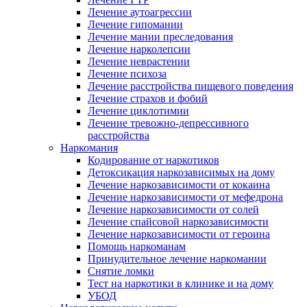
Лечение аутоагрессии
Лечение гипомании
Лечение мании преследования
Лечение нарколепсии
Лечение неврастении
Лечение психоза
Лечение расстройства пищевого поведения
Лечение страхов и фобий
Лечение циклотимии
Лечение тревожно-депрессивного
расстройства
Наркомания
Кодирование от наркотиков
Детоксикация наркозависимых на дому
Лечение наркозависимости от кокаина
Лечение наркозависимости от мефедрона
Лечение наркозависимости от солей
Лечение спайсовой наркозависимости
Лечение наркозависимости от героина
Помощь наркоманам
Принудительное лечение наркомании
Снятие ломки
Тест на наркотики в клинике и на дому
УБОД