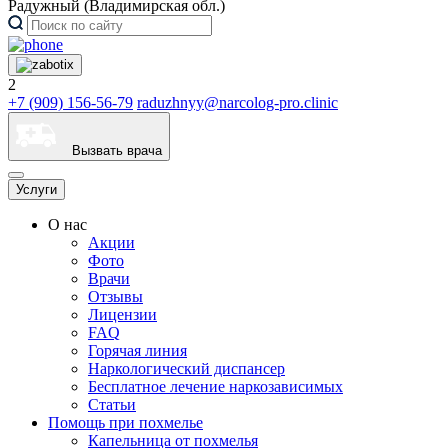
Радужный (Владимирская обл.)
2
+7 (909) 156-56-79
raduzhnyy@narcolog-pro.clinic
Вызвать врача
Услуги
О нас
Акции
Фото
Врачи
Отзывы
Лицензии
FAQ
Горячая линия
Наркологический диспансер
Бесплатное лечение наркозависимых
Статьи
Помощь при похмелье
Капельница от похмелья