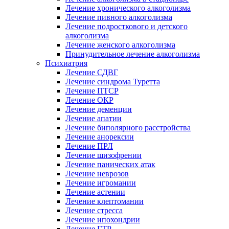
Лечение хронического алкоголизма
Лечение пивного алкоголизма
Лечение подросткового и детского
алкоголизма
Лечение женского алкоголизма
Принудительное лечение алкоголизма
Психиатрия
Лечение СДВГ
Лечение синдрома Туретта
Лечение ПТСР
Лечение ОКР
Лечение деменции
Лечение апатии
Лечение биполярного расстройства
Лечение анорексии
Лечение ПРЛ
Лечение шизофрении
Лечение панических атак
Лечение неврозов
Лечение игромании
Лечение астении
Лечение клептомании
Лечение стресса
Лечение ипохондрии
Лечение ГТР