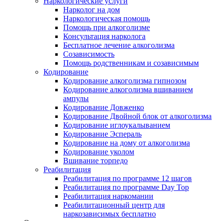
Наркологические услуги
Нарколог на дом
Наркологическая помощь
Помощь при алкоголизме
Консультация нарколога
Бесплатное лечение алкоголизма
Созависимость
Помощь родственникам и созависимым
Кодирование
Кодирование алкоголизма гипнозом
Кодирование алкоголизма вшиванием
ампулы
Кодирование Довженко
Кодирование Двойной блок от алкоголизма
Кодирование иглоукалыванием
Кодирование Эспераль
Кодирование на дому от алкоголизма
Кодирование уколом
Вшивание торпедо
Реабилитация
Реабилитация по программе 12 шагов
Реабилитация по программе Day Top
Реабилитация наркомании
Реабилитационный центр для
наркозависимых бесплатно