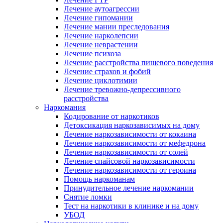
Лечение аутоагрессии
Лечение гипомании
Лечение мании преследования
Лечение нарколепсии
Лечение неврастении
Лечение психоза
Лечение расстройства пищевого поведения
Лечение страхов и фобий
Лечение циклотимии
Лечение тревожно-депрессивного
расстройства
Наркомания
Кодирование от наркотиков
Детоксикация наркозависимых на дому
Лечение наркозависимости от кокаина
Лечение наркозависимости от мефедрона
Лечение наркозависимости от солей
Лечение спайсовой наркозависимости
Лечение наркозависимости от героина
Помощь наркоманам
Принудительное лечение наркомании
Снятие ломки
Тест на наркотики в клинике и на дому
УБОД