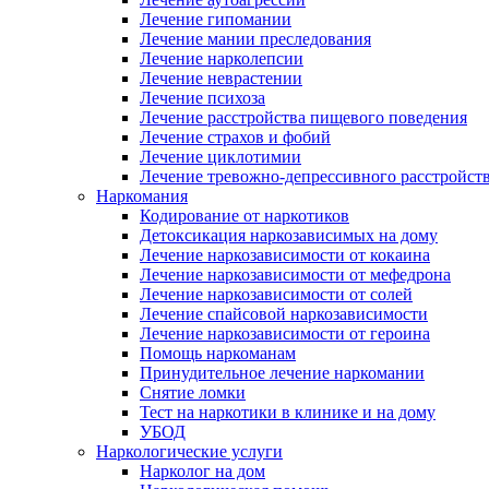
Лечение гипомании
Лечение мании преследования
Лечение нарколепсии
Лечение неврастении
Лечение психоза
Лечение расстройства пищевого поведения
Лечение страхов и фобий
Лечение циклотимии
Лечение тревожно-депрессивного расстройст
Наркомания
Кодирование от наркотиков
Детоксикация наркозависимых на дому
Лечение наркозависимости от кокаина
Лечение наркозависимости от мефедрона
Лечение наркозависимости от солей
Лечение спайсовой наркозависимости
Лечение наркозависимости от героина
Помощь наркоманам
Принудительное лечение наркомании
Снятие ломки
Тест на наркотики в клинике и на дому
УБОД
Наркологические услуги
Нарколог на дом