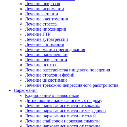
Лечение неврозов
Лечение игромании
Лечение астении
Лечение клептомании
Лечение стресса
Лечение ипохондрии
Лечение ГТР
Лечение аутоагрессии
Лечение гипомании
Лечение мании преследования
Лечение нарколепсии
Лечение неврастении
Лечение психоза
Лечение расстройства пищевого поведения
Лечение страхов и фобий
Лечение циклотимии
Лечение тревожно-депрессивного расстройства
Наркомания
Кодирование от наркотиков
Детоксикация наркозависимых на дому
Лечение наркозависимости от кокаина
Лечение наркозависимости от мефедрона
Лечение наркозависимости от солей
Лечение спайсовой наркозависимости
Лечение наркозависимости от героина