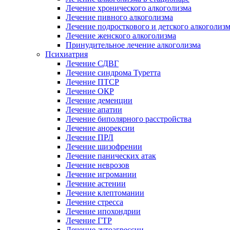
Лечение хронического алкоголизма
Лечение пивного алкоголизма
Лечение подросткового и детского алкоголиз
Лечение женского алкоголизма
Принудительное лечение алкоголизма
Психиатрия
Лечение СДВГ
Лечение синдрома Туретта
Лечение ПТСР
Лечение ОКР
Лечение деменции
Лечение апатии
Лечение биполярного расстройства
Лечение анорексии
Лечение ПРЛ
Лечение шизофрении
Лечение панических атак
Лечение неврозов
Лечение игромании
Лечение астении
Лечение клептомании
Лечение стресса
Лечение ипохондрии
Лечение ГТР
Лечение аутоагрессии