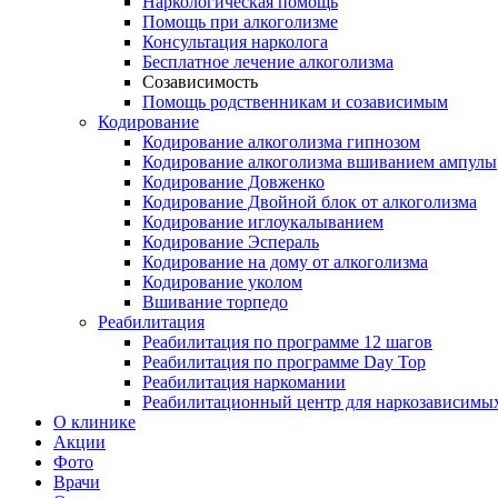
Наркологическая помощь
Помощь при алкоголизме
Консультация нарколога
Бесплатное лечение алкоголизма
Созависимость
Помощь родственникам и созависимым
Кодирование
Кодирование алкоголизма гипнозом
Кодирование алкоголизма вшиванием ампулы
Кодирование Довженко
Кодирование Двойной блок от алкоголизма
Кодирование иглоукалыванием
Кодирование Эспераль
Кодирование на дому от алкоголизма
Кодирование уколом
Вшивание торпедо
Реабилитация
Реабилитация по программе 12 шагов
Реабилитация по программе Day Top
Реабилитация наркомании
Реабилитационный центр для наркозависимых
О клинике
Акции
Фото
Врачи