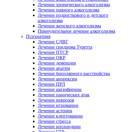
Лечение хронического алкоголизма
Лечение пивного алкоголизма
Лечение подросткового и детского
алкоголизма
Лечение женского алкоголизма
Принудительное лечение алкоголизма
Психиатрия
Лечение СДВГ
Лечение синдрома Туретта
Лечение ПТСР
Лечение ОКР
Лечение деменции
Лечение апатии
Лечение биполярного расстройства
Лечение анорексии
Лечение ПРЛ
Лечение шизофрении
Лечение панических атак
Лечение неврозов
Лечение игромании
Лечение астении
Лечение клептомании
Лечение стресса
Лечение ипохондрии
Лечение ГТР