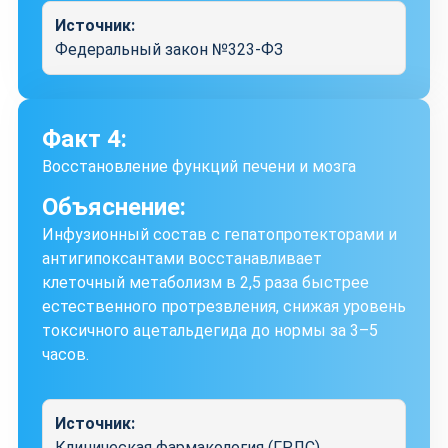
Источник:
Федеральный закон №323-ФЗ
Факт 4:
Восстановление функций печени и мозга
Объяснение:
Инфузионный состав с гепатопротекторами и
антигипоксантами восстанавливает
клеточный метаболизм в 2,5 раза быстрее
естественного протрезвления, снижая уровень
токсичного ацетальдегида до нормы за 3–5
часов.
Источник:
Клиническая фармакология (ГРЛС)