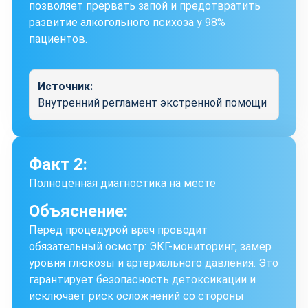
позволяет прервать запой и предотвратить
развитие алкогольного психоза у 98%
пациентов.
Источник:
Внутренний регламент экстренной помощи
Факт 2:
Полноценная диагностика на месте
Объяснение:
Перед процедурой врач проводит
обязательный осмотр: ЭКГ-мониторинг, замер
уровня глюкозы и артериального давления. Это
гарантирует безопасность детоксикации и
исключает риск осложнений со стороны