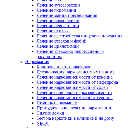
Лечение аутоагрессии
Лечение гипомании
Лечение мании преследования
Лечение нарколепсии
Лечение неврастении
Лечение психоза
Лечение расстройства пищевого поведения
Лечение страхов и фобий
Лечение циклотимии
Лечение тревожно-депрессивного
расстройства
Наркомания
Кодирование от наркотиков
Детоксикация наркозависимых на дому
Лечение наркозависимости от кокаина
Лечение наркозависимости от мефедрона
Лечение наркозависимости от солей
Лечение спайсовой наркозависимости
Лечение наркозависимости от героина
Помощь наркоманам
Принудительное лечение наркомании
Снятие ломки
Тест на наркотики в клинике и на дому
УБОД