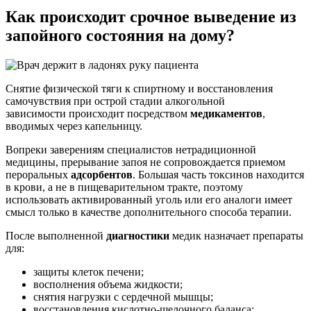
Как происходит
срочное выведение из
запойного состояния на дому?
Снятие физической тяги к спиртному и восстановления
самочувствия при острой стадии алкогольной
зависимости происходит посредством
медикаментов
,
вводимых через капельницу.
Вопреки заверениям специалистов нетрадиционной
медицины, прерывание запоя не сопровождается приемом
пероральных
адсорбентов
. Большая часть токсинов находится
в крови, а не в пищеварительном тракте, поэтому
использовать активированный уголь или его аналоги имеет
смысл только в качестве дополнительного способа терапии.
После выполненной
диагностики
медик назначает препараты
для:
защиты клеток печени;
восполнения объема жидкости;
снятия нагрузки с сердечной мышцы;
восстановления кислотно-щелочного баланса;