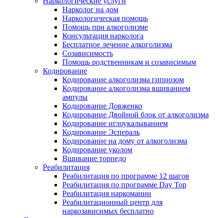
Наркологические услуги
Нарколог на дом
Наркологическая помощь
Помощь при алкоголизме
Консультация нарколога
Бесплатное лечение алкоголизма
Созависимость
Помощь родственникам и созависимым
Кодирование
Кодирование алкоголизма гипнозом
Кодирование алкоголизма вшиванием
ампулы
Кодирование Довженко
Кодирование Двойной блок от алкоголизма
Кодирование иглоукалыванием
Кодирование Эспераль
Кодирование на дому от алкоголизма
Кодирование уколом
Вшивание торпедо
Реабилитация
Реабилитация по программе 12 шагов
Реабилитация по программе Day Top
Реабилитация наркомании
Реабилитационный центр для
наркозависимых бесплатно