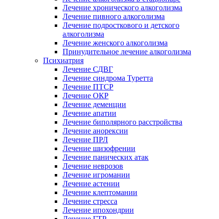
Лечение хронического алкоголизма
Лечение пивного алкоголизма
Лечение подросткового и детского
алкоголизма
Лечение женского алкоголизма
Принудительное лечение алкоголизма
Психиатрия
Лечение СДВГ
Лечение синдрома Туретта
Лечение ПТСР
Лечение ОКР
Лечение деменции
Лечение апатии
Лечение биполярного расстройства
Лечение анорексии
Лечение ПРЛ
Лечение шизофрении
Лечение панических атак
Лечение неврозов
Лечение игромании
Лечение астении
Лечение клептомании
Лечение стресса
Лечение ипохондрии
Лечение ГТР