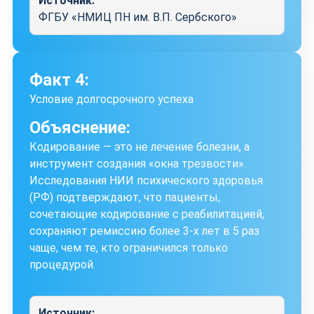
Источник:
ФГБУ «НМИЦ ПН им. В.П. Сербского»
Факт 4:
Условие долгосрочного успеха
Объяснение:
Кодирование — это не лечение болезни, а
инструмент создания «окна трезвости».
Исследования НИИ психического здоровья
(РФ) подтверждают, что пациенты,
сочетающие кодирование с реабилитацией,
сохраняют ремиссию более 3-х лет в 5 раз
чаще, чем те, кто ограничился только
процедурой.
Источник: