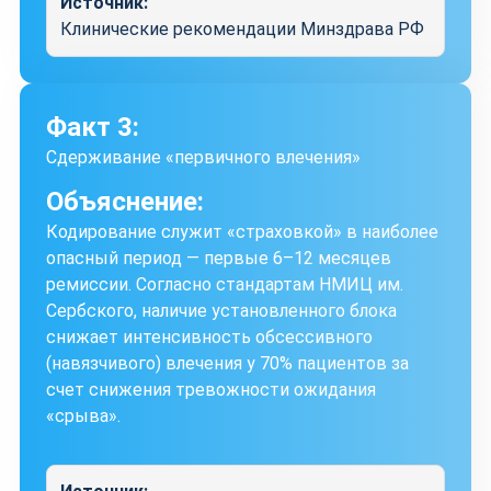
Источник:
Клинические рекомендации Минздрава РФ
Факт 3:
Сдерживание «первичного влечения»
Объяснение:
Кодирование служит «страховкой» в наиболее
опасный период — первые 6–12 месяцев
ремиссии. Согласно стандартам НМИЦ им.
Сербского, наличие установленного блока
снижает интенсивность обсессивного
(навязчивого) влечения у 70% пациентов за
счет снижения тревожности ожидания
«срыва».