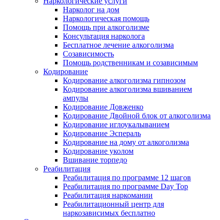
Наркологические услуги
Нарколог на дом
Наркологическая помощь
Помощь при алкоголизме
Консультация нарколога
Бесплатное лечение алкоголизма
Созависимость
Помощь родственникам и созависимым
Кодирование
Кодирование алкоголизма гипнозом
Кодирование алкоголизма вшиванием
ампулы
Кодирование Довженко
Кодирование Двойной блок от алкоголизма
Кодирование иглоукалыванием
Кодирование Эспераль
Кодирование на дому от алкоголизма
Кодирование уколом
Вшивание торпедо
Реабилитация
Реабилитация по программе 12 шагов
Реабилитация по программе Day Top
Реабилитация наркомании
Реабилитационный центр для
наркозависимых бесплатно