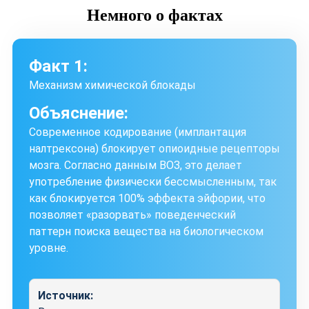
Немного
о фактах
Факт 1:
Механизм химической блокады
Объяснение:
Современное кодирование (имплантация
налтрексона) блокирует опиоидные рецепторы
мозга. Согласно данным ВОЗ, это делает
употребление физически бессмысленным, так
как блокируется 100% эффекта эйфории, что
позволяет «разорвать» поведенческий
паттерн поиска вещества на биологическом
уровне.
Источник: