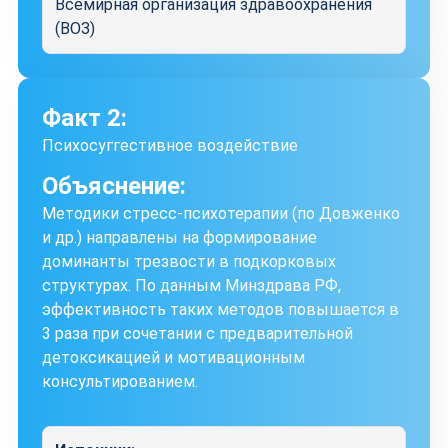
Всемирная организация здравоохранения
(ВОЗ)
Факт 2:
Психосуггестивное воздействие
Объяснение:
Методики стресс-психотерапии (по Довженко
и др.) направлены на формирование
доминанты трезвости в подкорковых
структурах. По данным Минздрава РФ,
эффективность таких методов повышается в
3 раза при сочетании с предварительной
детоксикацией и мотивационным
консультированием.