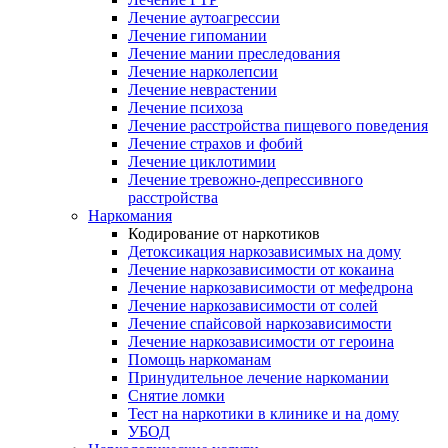
Лечение аутоагрессии
Лечение гипомании
Лечение мании преследования
Лечение нарколепсии
Лечение неврастении
Лечение психоза
Лечение расстройства пищевого поведения
Лечение страхов и фобий
Лечение циклотимии
Лечение тревожно-депрессивного
расстройства
Наркомания
Кодирование от наркотиков
Детоксикация наркозависимых на дому
Лечение наркозависимости от кокаина
Лечение наркозависимости от мефедрона
Лечение наркозависимости от солей
Лечение спайсовой наркозависимости
Лечение наркозависимости от героина
Помощь наркоманам
Принудительное лечение наркомании
Снятие ломки
Тест на наркотики в клинике и на дому
УБОД