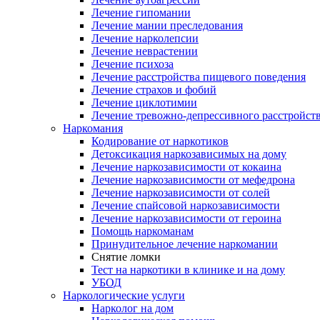
Лечение гипомании
Лечение мании преследования
Лечение нарколепсии
Лечение неврастении
Лечение психоза
Лечение расстройства пищевого поведения
Лечение страхов и фобий
Лечение циклотимии
Лечение тревожно-депрессивного расстройст
Наркомания
Кодирование от наркотиков
Детоксикация наркозависимых на дому
Лечение наркозависимости от кокаина
Лечение наркозависимости от мефедрона
Лечение наркозависимости от солей
Лечение спайсовой наркозависимости
Лечение наркозависимости от героина
Помощь наркоманам
Принудительное лечение наркомании
Снятие ломки
Тест на наркотики в клинике и на дому
УБОД
Наркологические услуги
Нарколог на дом