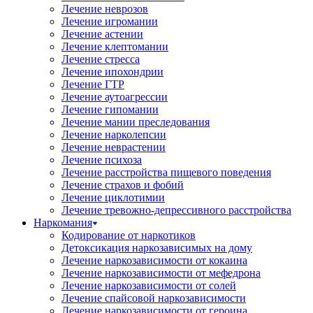
Лечение неврозов
Лечение игромании
Лечение астении
Лечение клептомании
Лечение стресса
Лечение ипохондрии
Лечение ГТР
Лечение аутоагрессии
Лечение гипомании
Лечение мании преследования
Лечение нарколепсии
Лечение неврастении
Лечение психоза
Лечение расстройства пищевого поведения
Лечение страхов и фобий
Лечение циклотимии
Лечение тревожно-депрессивного расстройства
Наркомания
Кодирование от наркотиков
Детоксикация наркозависимых на дому
Лечение наркозависимости от кокаина
Лечение наркозависимости от мефедрона
Лечение наркозависимости от солей
Лечение спайсовой наркозависимости
Лечение наркозависимости от героина