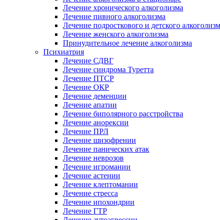
Лечение хронического алкоголизма
Лечение пивного алкоголизма
Лечение подросткового и детского алкоголиз
Лечение женского алкоголизма
Принудительное лечение алкоголизма
Психиатрия
Лечение СДВГ
Лечение синдрома Туретта
Лечение ПТСР
Лечение ОКР
Лечение деменции
Лечение апатии
Лечение биполярного расстройства
Лечение анорексии
Лечение ПРЛ
Лечение шизофрении
Лечение панических атак
Лечение неврозов
Лечение игромании
Лечение астении
Лечение клептомании
Лечение стресса
Лечение ипохондрии
Лечение ГТР
Лечение аутоагрессии