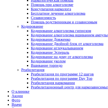
Наркологическая помощь
Помощь при алкоголизме
Консультация нарколога
Бесплатное лечение алкоголизма
Созависимость
Помощь родственникам и созависимым
Кодирование
Кодирование алкоголизма гипнозом
Кодирование алкоголизма вшиванием ампулы
Кодирование Довженко
Кодирование Двойной блок от алкоголизма
Кодирование иглоукалыванием
Кодирование Эспераль
Кодирование на дому от алкоголизма
Кодирование уколом
Вшивание торпедо
Реабилитация
Реабилитация по программе 12 шагов
Реабилитация по программе Day Top
Реабилитация наркомании
Реабилитационный центр для наркозависимых
О клинике
Акции
Фото
Врачи