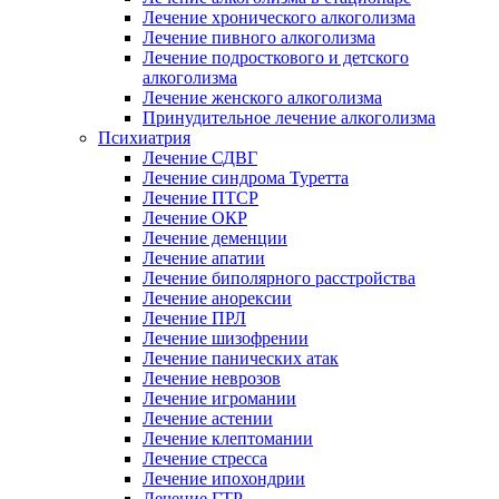
Лечение хронического алкоголизма
Лечение пивного алкоголизма
Лечение подросткового и детского
алкоголизма
Лечение женского алкоголизма
Принудительное лечение алкоголизма
Психиатрия
Лечение СДВГ
Лечение синдрома Туретта
Лечение ПТСР
Лечение ОКР
Лечение деменции
Лечение апатии
Лечение биполярного расстройства
Лечение анорексии
Лечение ПРЛ
Лечение шизофрении
Лечение панических атак
Лечение неврозов
Лечение игромании
Лечение астении
Лечение клептомании
Лечение стресса
Лечение ипохондрии
Лечение ГТР