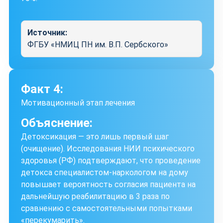
Источник:
ФГБУ «НМИЦ ПН им. В.П. Сербского»
Факт 4:
Мотивационный этап лечения
Объяснение:
Детоксикация — это лишь первый шаг
(очищение). Исследования НИИ психического
здоровья (РФ) подтверждают, что проведение
детокса специалистом-наркологом на дому
повышает вероятность согласия пациента на
дальнейшую реабилитацию в 3 раза по
сравнению с самостоятельными попытками
«перекумарить».