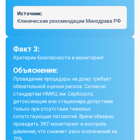
Источник:
Клинические рекомендации Минздрава РФ
Факт 3:
Критерии безопасности и мониторинг
Объяснение:
Проведение процедуры на дому требует
обязательной оценки рисков. Согласно
стандартам НМИЦ им. Сербского,
детоксикация вне стационара допустима
только при отсутствии тяжелых
сопутствующих патологий. Врачи обязаны
проводить ЭКГ-мониторинг и контроль
давления, что снижает риск осложнений на
70%.