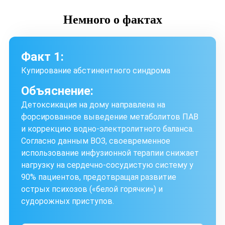
Немного
о фактах
Факт 1:
Купирование абстинентного синдрома
Объяснение:
Детоксикация на дому направлена на
форсированное выведение метаболитов ПАВ
и коррекцию водно-электролитного баланса.
Согласно данным ВОЗ, своевременное
использование инфузионной терапии снижает
нагрузку на сердечно-сосудистую систему у
90% пациентов, предотвращая развитие
острых психозов («белой горячки») и
судорожных приступов.