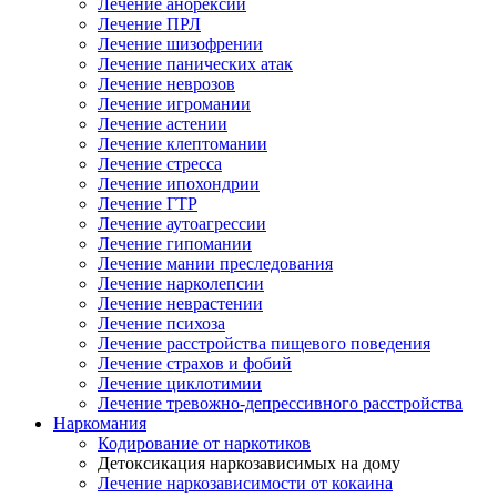
Лечение анорексии
Лечение ПРЛ
Лечение шизофрении
Лечение панических атак
Лечение неврозов
Лечение игромании
Лечение астении
Лечение клептомании
Лечение стресса
Лечение ипохондрии
Лечение ГТР
Лечение аутоагрессии
Лечение гипомании
Лечение мании преследования
Лечение нарколепсии
Лечение неврастении
Лечение психоза
Лечение расстройства пищевого поведения
Лечение страхов и фобий
Лечение циклотимии
Лечение тревожно-депрессивного расстройства
Наркомания
Кодирование от наркотиков
Детоксикация наркозависимых на дому
Лечение наркозависимости от кокаина