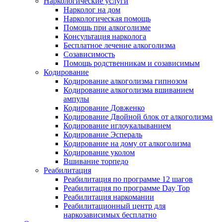
Наркологические услуги
Нарколог на дом
Наркологическая помощь
Помощь при алкоголизме
Консультация нарколога
Бесплатное лечение алкоголизма
Созависимость
Помощь родственникам и созависимым
Кодирование
Кодирование алкоголизма гипнозом
Кодирование алкоголизма вшиванием
ампулы
Кодирование Довженко
Кодирование Двойной блок от алкоголизма
Кодирование иглоукалыванием
Кодирование Эспераль
Кодирование на дому от алкоголизма
Кодирование уколом
Вшивание торпедо
Реабилитация
Реабилитация по программе 12 шагов
Реабилитация по программе Day Top
Реабилитация наркомании
Реабилитационный центр для
наркозависимых бесплатно