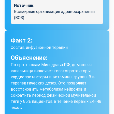
Источник:
Всемирная организация здравоохранения
(ВОЗ)
Факт 2:
Состав инфузионной терапии
Объяснение:
По протоколам Минздрава РФ, домашняя
капельница включает гепатопротекторы,
кардиопротекторы и витамины группы В в
терапевтических дозах. Это позволяет
восстановить метаболизм нейронов и
сократить период физической мучительной
тяги у 85% пациентов в течение первых 24–48
часов.