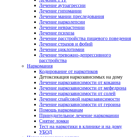
Лечение аутоагрессии
Лечение гипомании
Лечение мании преследования
Лечение нарколепсии
Лечение неврастении
Лечение психоза
Лечение расстройства пищевого поведения
Лечение страхов и фобий
Лечение циклотимии
Лечение тревожно-депрессивного
расстройства
Наркомания
Кодирование от наркотиков
Детоксикация наркозависимых на дому
Лечение наркозависимости от кокаина
Лечение наркозависимости от мефедрона
Лечение наркозависимости от солей
Лечение спайсовой наркозависимости
Лечение наркозависимости от героина
Помощь наркоманам
Принудительное лечение наркомании
Снятие ломки
Тест на наркотики в клинике и на дому
УБОД