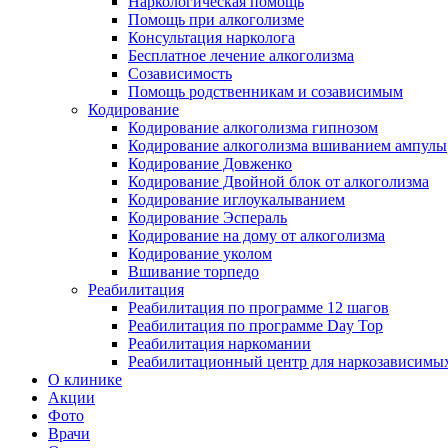
Наркологическая помощь
Помощь при алкоголизме
Консультация нарколога
Бесплатное лечение алкоголизма
Созависимость
Помощь родственникам и созависимым
Кодирование
Кодирование алкоголизма гипнозом
Кодирование алкоголизма вшиванием ампулы
Кодирование Довженко
Кодирование Двойной блок от алкоголизма
Кодирование иглоукалыванием
Кодирование Эспераль
Кодирование на дому от алкоголизма
Кодирование уколом
Вшивание торпедо
Реабилитация
Реабилитация по программе 12 шагов
Реабилитация по программе Day Top
Реабилитация наркомании
Реабилитационный центр для наркозависимых
О клинике
Акции
Фото
Врачи