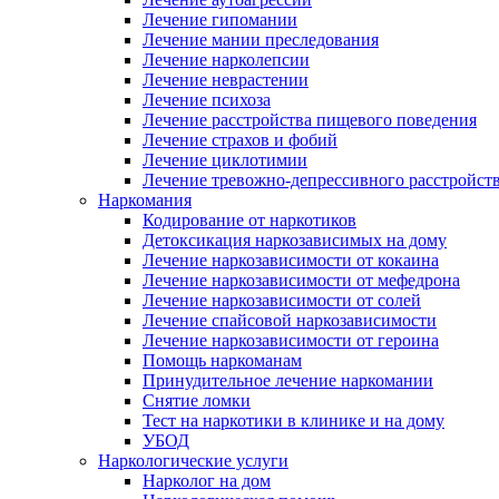
Лечение гипомании
Лечение мании преследования
Лечение нарколепсии
Лечение неврастении
Лечение психоза
Лечение расстройства пищевого поведения
Лечение страхов и фобий
Лечение циклотимии
Лечение тревожно-депрессивного расстройст
Наркомания
Кодирование от наркотиков
Детоксикация наркозависимых на дому
Лечение наркозависимости от кокаина
Лечение наркозависимости от мефедрона
Лечение наркозависимости от солей
Лечение спайсовой наркозависимости
Лечение наркозависимости от героина
Помощь наркоманам
Принудительное лечение наркомании
Снятие ломки
Тест на наркотики в клинике и на дому
УБОД
Наркологические услуги
Нарколог на дом