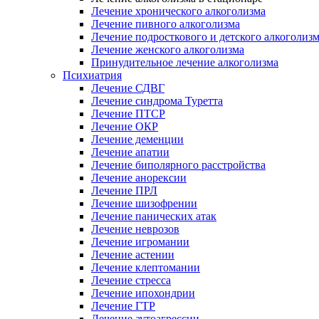
Лечение хронического алкоголизма
Лечение пивного алкоголизма
Лечение подросткового и детского алкоголиз
Лечение женского алкоголизма
Принудительное лечение алкоголизма
Психиатрия
Лечение СДВГ
Лечение синдрома Туретта
Лечение ПТСР
Лечение ОКР
Лечение деменции
Лечение апатии
Лечение биполярного расстройства
Лечение анорексии
Лечение ПРЛ
Лечение шизофрении
Лечение панических атак
Лечение неврозов
Лечение игромании
Лечение астении
Лечение клептомании
Лечение стресса
Лечение ипохондрии
Лечение ГТР
Лечение аутоагрессии