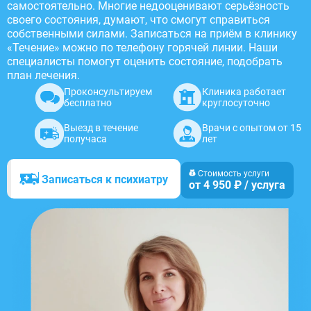
самостоятельно. Многие недооценивают серьёзность
своего состояния, думают, что смогут справиться
собственными силами. Записаться на приём в клинику
«Течение» можно по телефону горячей линии. Наши
специалисты помогут оценить состояние, подобрать
план лечения.
Проконсультируем
Клиника работает
бесплатно
круглосуточно
Выезд в течение
Врачи с опытом от 15
получаса
лет
Стоимость услуги
Записаться к психиатру
от 4 950 ₽ / услуга