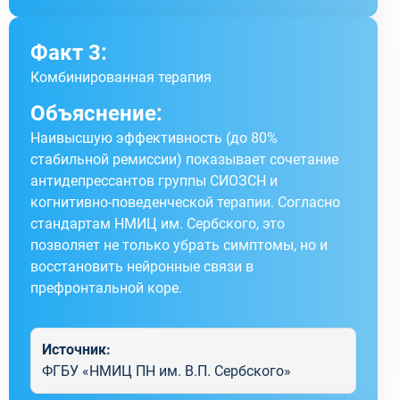
Факт 3:
Комбинированная терапия
Объяснение:
Наивысшую эффективность (до 80%
стабильной ремиссии) показывает сочетание
антидепрессантов группы СИОЗСН и
когнитивно-поведенческой терапии. Согласно
стандартам НМИЦ им. Сербского, это
позволяет не только убрать симптомы, но и
восстановить нейронные связи в
префронтальной коре.
Источник:
ФГБУ «НМИЦ ПН им. В.П. Сербского»