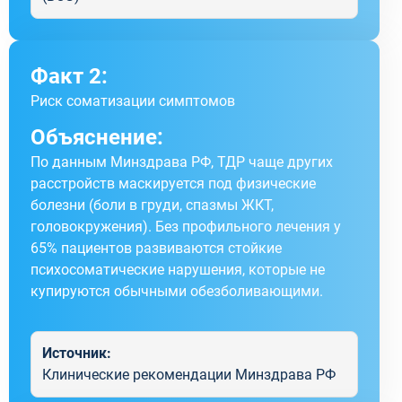
Факт 2:
Риск соматизации симптомов
Объяснение:
По данным Минздрава РФ, ТДР чаще других
расстройств маскируется под физические
болезни (боли в груди, спазмы ЖКТ,
головокружения). Без профильного лечения у
65% пациентов развиваются стойкие
психосоматические нарушения, которые не
купируются обычными обезболивающими.
Источник:
Клинические рекомендации Минздрава РФ