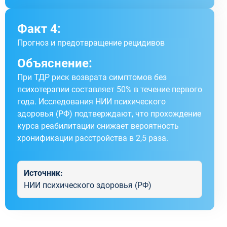
Факт 4:
Прогноз и предотвращение рецидивов
Объяснение:
При ТДР риск возврата симптомов без
психотерапии составляет 50% в течение первого
года. Исследования НИИ психического
здоровья (РФ) подтверждают, что прохождение
курса реабилитации снижает вероятность
хронификации расстройства в 2,5 раза.
Источник:
НИИ психического здоровья (РФ)