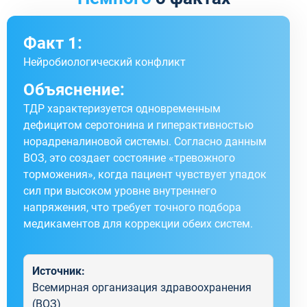
Факт 1:
Нейробиологический конфликт
Объяснение:
ТДР характеризуется одновременным
дефицитом серотонина и гиперактивностью
норадреналиновой системы. Согласно данным
ВОЗ, это создает состояние «тревожного
торможения», когда пациент чувствует упадок
сил при высоком уровне внутреннего
напряжения, что требует точного подбора
медикаментов для коррекции обеих систем.
Источник:
Всемирная организация здравоохранения
(ВОЗ)