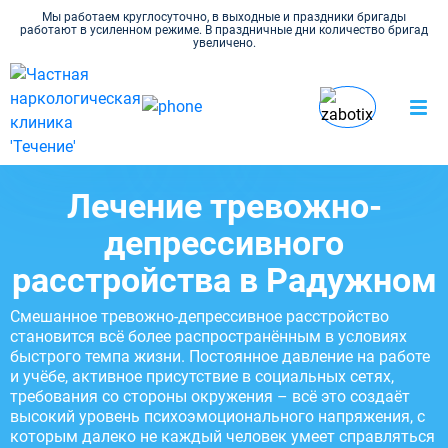
Мы работаем круглосуточно, в выходные и праздники бригады
работают в усиленном режиме. В праздничные дни количество бригад
увеличено.
2
Наркология Течение
Лечение тревожно-
Психиатрия
в Радужном
депрессивного расстройства
Лечение тревожно-
депрессивного
расстройства в Радужном
Смешанное тревожно-депрессивное расстройство
становится всё более распространённым в условиях
быстрого темпа жизни. Постоянное давление на работе
и учёбе, активное присутствие в социальных сетях,
требования со стороны окружения – всё это создаёт
высокий уровень психоэмоционального напряжения, с
которым далеко не каждый человек умеет справляться