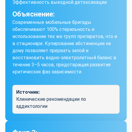
Эффективность выездной детоксикации
Объяснение:
Современные мобильные бригады
обеспечивают 100% стерильность и
использование тех же групп препаратов, что и
в стационаре. Купирование абстиненции на
дому позволяет прервать запой и
восстановить водно-электролитный баланс в
течение 3–5 часов, предотвращая развитие
критических фаз зависимости.
Источник:
Клинические рекомендации по
аддиктологии