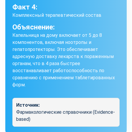
Факт 4:
Комплексный терапевтический состав
Объяснение:
Капельница на дому включает от 5 до 8
компонентов, включая ноотропы и
гепатопротекторы. Это обеспечивает
адресную доставку лекарств к пораженным
органам, что в 4 раза быстрее
восстанавливает работоспособность по
сравнению с применением таблетированных
форм.
Источник:
Фармакологические справочники (Evidence-
based)