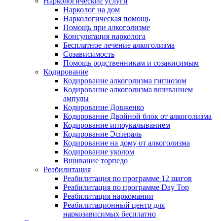
Наркологические услуги
Нарколог на дом
Наркологическая помощь
Помощь при алкоголизме
Консультация нарколога
Бесплатное лечение алкоголизма
Созависимость
Помощь родственникам и созависимым
Кодирование
Кодирование алкоголизма гипнозом
Кодирование алкоголизма вшиванием
ампулы
Кодирование Довженко
Кодирование Двойной блок от алкоголизма
Кодирование иглоукалыванием
Кодирование Эспераль
Кодирование на дому от алкоголизма
Кодирование уколом
Вшивание торпедо
Реабилитация
Реабилитация по программе 12 шагов
Реабилитация по программе Day Top
Реабилитация наркомании
Реабилитационный центр для
наркозависимых бесплатно