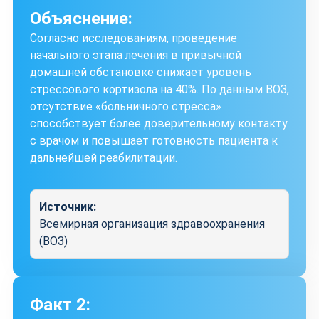
Объяснение:
Согласно исследованиям, проведение
начального этапа лечения в привычной
домашней обстановке снижает уровень
стрессового кортизола на 40%. По данным ВОЗ,
отсутствие «больничного стресса»
способствует более доверительному контакту
с врачом и повышает готовность пациента к
дальнейшей реабилитации.
Источник:
Всемирная организация здравоохранения
(ВОЗ)
Факт 2: