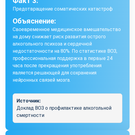
Факт 3:
Предотвращение соматических катастроф
Объяснение:
Своевременное медицинское вмешательство
на дому снижает риск развития острого
алкогольного психоза и сердечной
недостаточности на 80%. По статистике ВОЗ,
профессиональная поддержка в первые 24
часа после прекращения употребления
является решающей для сохранения
нейронных связей мозга.
Источник:
Доклад ВОЗ о профилактике алкогольной
смертности