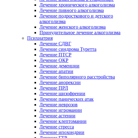
Лечение хронического алкоголизма
Лечение пивного алкоголизма
Лечение подросткового и детского
алкоголизма
Лечение женского алкоголизма
Принудительное лечение алкоголизма
Психиатрия
Лечение СДВГ
Лечение синдрома Туретта
Лечение ПТСР
Лечение ОКР
Лечение деменции
Лечение апатии
Лечение биполярного расстройства
Лечение анорексии
Лечение ПРЛ
Лечение шизофрении
Лечение панических атак
Лечение неврозов
Лечение игромании
Лечение астении
Лечение клептомании
Лечение стресса
Лечение ипохондрии
Лечение ГТР