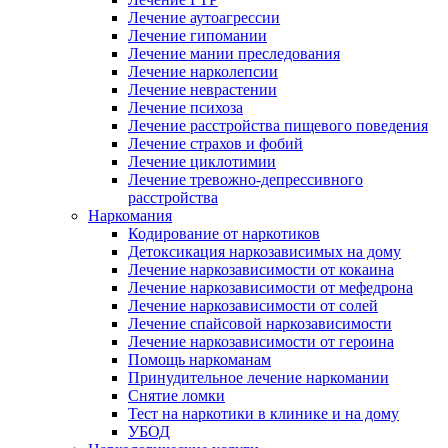
Лечение аутоагрессии
Лечение гипомании
Лечение мании преследования
Лечение нарколепсии
Лечение неврастении
Лечение психоза
Лечение расстройства пищевого поведения
Лечение страхов и фобий
Лечение циклотимии
Лечение тревожно-депрессивного
расстройства
Наркомания
Кодирование от наркотиков
Детоксикация наркозависимых на дому
Лечение наркозависимости от кокаина
Лечение наркозависимости от мефедрона
Лечение наркозависимости от солей
Лечение спайсовой наркозависимости
Лечение наркозависимости от героина
Помощь наркоманам
Принудительное лечение наркомании
Снятие ломки
Тест на наркотики в клинике и на дому
УБОД