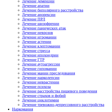
Лечение деменции
Лечение апатии
Лечение биполярного расстройства
Лечение анорексии
Лечение ПРЛ
Лечение шизофрении
Лечение панических атак
Лечение неврозов
Лечение игромании
Лечение астении
Лечение клептомании
Лечение стресса
Лечение ипохондрии
Лечение ГТР
Лечение аутоагрессии
Лечение гипомании
Лечение мании преследования
Лечение нарколепсии
Лечение неврастении
Лечение психоза
Лечение расстройства пищевого поведения
Лечение страхов и фобий
Лечение циклотимии
Лечение тревожно-депрессивного расстройства
Наркомания