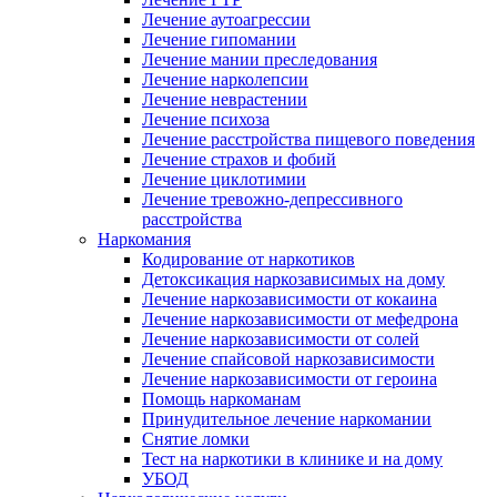
Лечение аутоагрессии
Лечение гипомании
Лечение мании преследования
Лечение нарколепсии
Лечение неврастении
Лечение психоза
Лечение расстройства пищевого поведения
Лечение страхов и фобий
Лечение циклотимии
Лечение тревожно-депрессивного
расстройства
Наркомания
Кодирование от наркотиков
Детоксикация наркозависимых на дому
Лечение наркозависимости от кокаина
Лечение наркозависимости от мефедрона
Лечение наркозависимости от солей
Лечение спайсовой наркозависимости
Лечение наркозависимости от героина
Помощь наркоманам
Принудительное лечение наркомании
Снятие ломки
Тест на наркотики в клинике и на дому
УБОД