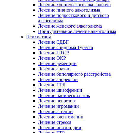
Лечение хронического алкоголизма
Лечение пивного алкоголизма
Лечение подросткового и детского
алкоголизма
Лечение женского алкоголизма
Принудительное лечение алкоголизма
Психиатрия
Лечение СДВГ
Лечение синдрома Туретта
Лечение ПТСР
Лечение ОКР
Лечение деменции
Лечение апатии
Лечение биполярного расстройства
Лечение анорексии
Лечение ПРЛ
Лечение шизофрении
Лечение панических атак
Лечение неврозов
Лечение игромании
Лечение астении
Лечение клептомании
Лечение стресса
Лечение ипохондрии
Лечение ГТР