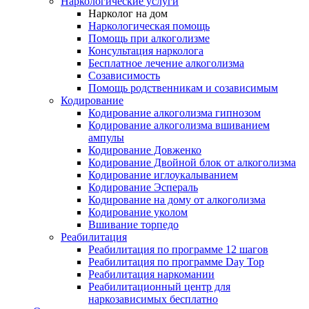
Наркологические услуги
Нарколог на дом
Наркологическая помощь
Помощь при алкоголизме
Консультация нарколога
Бесплатное лечение алкоголизма
Созависимость
Помощь родственникам и созависимым
Кодирование
Кодирование алкоголизма гипнозом
Кодирование алкоголизма вшиванием
ампулы
Кодирование Довженко
Кодирование Двойной блок от алкоголизма
Кодирование иглоукалыванием
Кодирование Эспераль
Кодирование на дому от алкоголизма
Кодирование уколом
Вшивание торпедо
Реабилитация
Реабилитация по программе 12 шагов
Реабилитация по программе Day Top
Реабилитация наркомании
Реабилитационный центр для
наркозависимых бесплатно