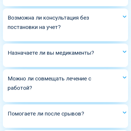
Да, учитываются гормональные и психологические
факторы.
Возможна ли консультация без
постановки на учет?
Да, лечение полностью анонимное.
Назначаете ли вы медикаменты?
Да, строго по показаниям.
Можно ли совмещать лечение с
работой?
Да, при амбулаторном формате.
Помогаете ли после срывов?
Да, корректируем план лечения.