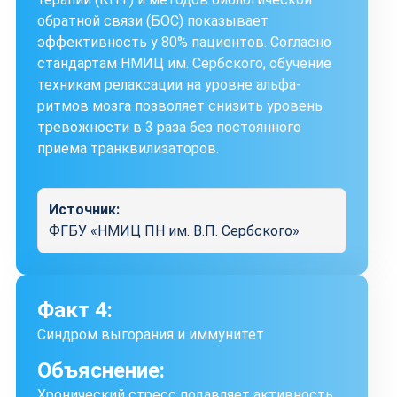
обратной связи (БОС) показывает
эффективность у 80% пациентов. Согласно
стандартам НМИЦ им. Сербского, обучение
техникам релаксации на уровне альфа-
ритмов мозга позволяет снизить уровень
тревожности в 3 раза без постоянного
приема транквилизаторов.
Источник:
ФГБУ «НМИЦ ПН им. В.П. Сербского»
Факт 4:
Синдром выгорания и иммунитет
Объяснение:
Хронический стресс подавляет активность