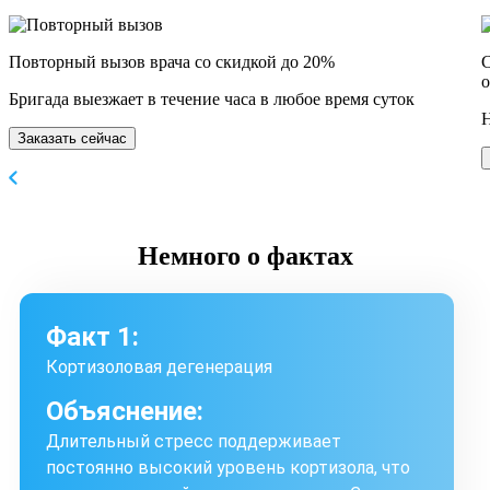
Повторный вызов врача со скидкой до 20%
С
о
Бригада выезжает в течение часа в любое время суток
Н
Заказать сейчас
Немного
о фактах
Факт 1:
Кортизоловая дегенерация
Объяснение:
Длительный стресс поддерживает
постоянно высокий уровень кортизола, что