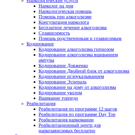
Наркологические услуги
Нарколог на дом
Наркологическая помощь
Помощь при алкоголизме
Консультация нарколога
Бесплатное лечение алкоголизма
Созависимость
Помощь родственникам и созависимым
Кодирование
Кодирование алкоголизма гипнозом
Кодирование алкоголизма вшиванием
ампулы
Кодирование Довженко
Кодирование Двойной блок от алкоголизма
Кодирование иглоукалыванием
Кодирование Эспераль
Кодирование на дому от алкоголизма
Кодирование уколом
Вшивание торпедо
Реабилитация
Реабилитация по программе 12 шагов
Реабилитация по программе Day Top
Реабилитация наркомании
Реабилитационный центр для
наркозависимых бесплатно