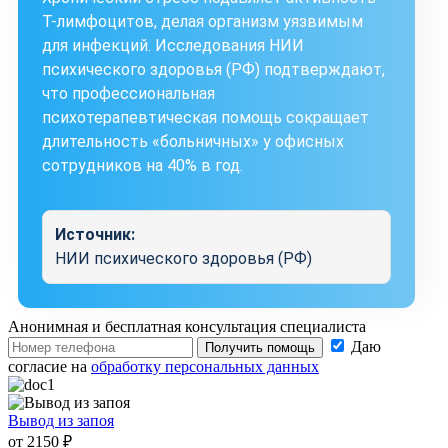
Т-лимфоцитов, делая организм уязвимым
для инфекций. Исследования НИИ
психического здоровья (РФ) подтверждают,
что профессиональная
психотерапевтическая помощь сокращает
длительность «больничных» у офисных
сотрудников на 40% в год.
Источник:
НИИ психического здоровья (РФ)
Анонимная и бесплатная
консультация специалиста
Даю
Получить помощь
согласие на
обработку персональных данных
Вывод из запоя
от 2150 ₽