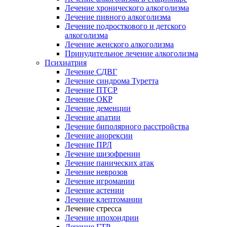
Лечение хронического алкоголизма
Лечение пивного алкоголизма
Лечение подросткового и детского
алкоголизма
Лечение женского алкоголизма
Принудительное лечение алкоголизма
Психиатрия
Лечение СДВГ
Лечение синдрома Туретта
Лечение ПТСР
Лечение ОКР
Лечение деменции
Лечение апатии
Лечение биполярного расстройства
Лечение анорексии
Лечение ПРЛ
Лечение шизофрении
Лечение панических атак
Лечение неврозов
Лечение игромании
Лечение астении
Лечение клептомании
Лечение стресса
Лечение ипохондрии
Лечение ГТР