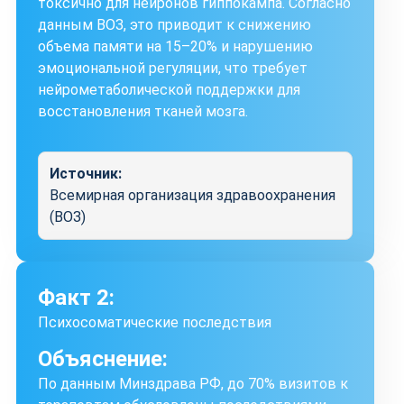
токсично для нейронов гиппокампа. Согласно
данным ВОЗ, это приводит к снижению
объема памяти на 15–20% и нарушению
эмоциональной регуляции, что требует
нейрометаболической поддержки для
восстановления тканей мозга.
Источник:
Всемирная организация здравоохранения
(ВОЗ)
Факт 2:
Психосоматические последствия
Объяснение:
По данным Минздрава РФ, до 70% визитов к