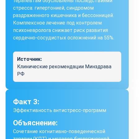
терапевтам обусловлены последствиями
стресса: гипертонией, синдромом
раздраженного кишечника и бессонницей.
Комплексное лечение под контролем
психоневролога снижает риск развития
сердечно-сосудистых осложнений на 55%.
Источник:
Клинические рекомендации Минздрава
РФ
Факт 3:
Эффективность антистресс-программ
Объяснение:
Сочетание когнитивно-поведенческой
терапии (КПТ) и методов биологической