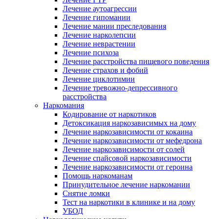
Лечение аутоагрессии
Лечение гипомании
Лечение мании преследования
Лечение нарколепсии
Лечение неврастении
Лечение психоза
Лечение расстройства пищевого поведения
Лечение страхов и фобий
Лечение циклотимии
Лечение тревожно-депрессивного
расстройства
Наркомания
Кодирование от наркотиков
Детоксикация наркозависимых на дому
Лечение наркозависимости от кокаина
Лечение наркозависимости от мефедрона
Лечение наркозависимости от солей
Лечение спайсовой наркозависимости
Лечение наркозависимости от героина
Помощь наркоманам
Принудительное лечение наркомании
Снятие ломки
Тест на наркотики в клинике и на дому
УБОД