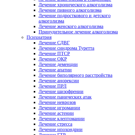
Лечение хронического алкоголизма
Лечение пивного алкоголизма
Лечение подросткового и детского
алкоголизма
Лечение женского алкоголизма
Принудительное лечение алкоголизма
Психиатрия
Лечение СДВГ
Лечение синдрома Туретта
Лечение ПТСР
Лечение ОКР
Лечение деменции
Лечение апатии
Лечение биполярного расстройства
Лечение анорексии
Лечение ПРЛ
Лечение шизофрении
Лечение панических атак
Лечение неврозов
Лечение игромании
Лечение астении
Лечение клептомании
Лечение стресса
Лечение ипохондрии
Лечение ГТР