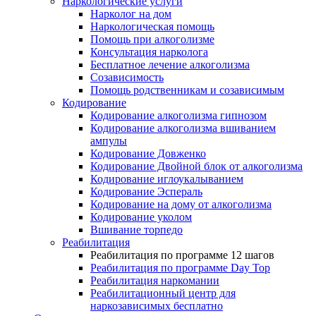
Наркологические услуги
Нарколог на дом
Наркологическая помощь
Помощь при алкоголизме
Консультация нарколога
Бесплатное лечение алкоголизма
Созависимость
Помощь родственникам и созависимым
Кодирование
Кодирование алкоголизма гипнозом
Кодирование алкоголизма вшиванием
ампулы
Кодирование Довженко
Кодирование Двойной блок от алкоголизма
Кодирование иглоукалыванием
Кодирование Эспераль
Кодирование на дому от алкоголизма
Кодирование уколом
Вшивание торпедо
Реабилитация
Реабилитация по программе 12 шагов
Реабилитация по программе Day Top
Реабилитация наркомании
Реабилитационный центр для
наркозависимых бесплатно