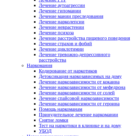
Лечение аутоагрессии
Лечение гипомании
Лечение мании преследования
Лечение нарколепсии
Лечение неврастении
Лечение психоза
Лечение расстройства пищевого поведения
Лечение страхов и фобий
Лечение циклотимии
Лечение тревожно-депрессивного
расстройства
Наркомания
Кодирование от наркотиков
Детоксикация наркозависимых на дому
Лечение наркозависимости от кокаина
Лечение наркозависимости от мефедрона
Лечение наркозависимости от солей
Лечение спайсовой наркозависимости
Лечение наркозависимости от героина
Помощь наркоманам
Принудительное лечение наркомании
Снятие ломки
Тест на наркотики в клинике и на дому
УБОД