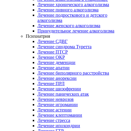
Лечение хронического алкоголизма
Лечение пивного алкоголизма
Лечение подросткового и детского
алкоголизма
Лечение женского алкоголизма
Принудительное лечение алкоголизма
Психиатрия
Лечение СДВГ
Лечение синдрома Туретта
Лечение ПТСР
Лечение ОКР
Лечение деменции
Лечение апатии
Лечение биполярного расстройства
Лечение анорексии
Лечение ПРЛ
Лечение шизофрении
Лечение панических атак
Лечение неврозов
Лечение игромании
Лечение астении
Лечение клептомании
Лечение стресса
Лечение ипохондрии
Лечение ГТР