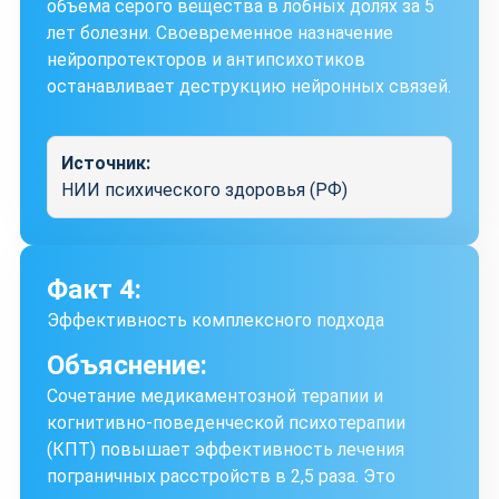
объема серого вещества в лобных долях за 5
лет болезни. Своевременное назначение
нейропротекторов и антипсихотиков
останавливает деструкцию нейронных связей.
Источник:
НИИ психического здоровья (РФ)
Факт 4:
Эффективность комплексного подхода
Объяснение:
Сочетание медикаментозной терапии и
когнитивно-поведенческой психотерапии
(КПТ) повышает эффективность лечения
пограничных расстройств в 2,5 раза. Это