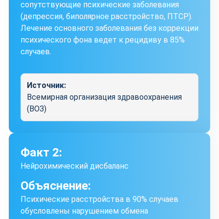
сопутствующие психические заболевания
(депрессия, биполярное расстройство, ПТСР).
Лечение основного заболевания без коррекции
психического фона ведет к рецидиву в 85%
случаев.
Источник:
Всемирная организация здравоохранения
(ВОЗ)
Факт 2:
Нейрохимический дисбаланс
Объяснение:
Психические расстройства в 90% случаев
обусловлены нарушением обмена