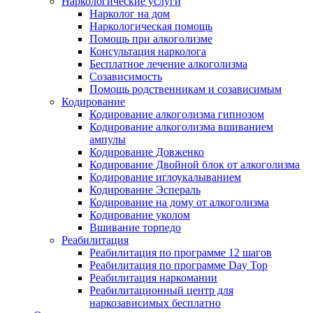
Наркологические услуги
Нарколог на дом
Наркологическая помощь
Помощь при алкоголизме
Консультация нарколога
Бесплатное лечение алкоголизма
Созависимость
Помощь родственникам и созависимым
Кодирование
Кодирование алкоголизма гипнозом
Кодирование алкоголизма вшиванием
ампулы
Кодирование Довженко
Кодирование Двойной блок от алкоголизма
Кодирование иглоукалыванием
Кодирование Эспераль
Кодирование на дому от алкоголизма
Кодирование уколом
Вшивание торпедо
Реабилитация
Реабилитация по программе 12 шагов
Реабилитация по программе Day Top
Реабилитация наркомании
Реабилитационный центр для
наркозависимых бесплатно