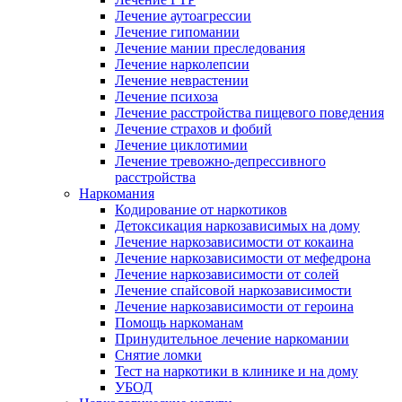
Лечение аутоагрессии
Лечение гипомании
Лечение мании преследования
Лечение нарколепсии
Лечение неврастении
Лечение психоза
Лечение расстройства пищевого поведения
Лечение страхов и фобий
Лечение циклотимии
Лечение тревожно-депрессивного
расстройства
Наркомания
Кодирование от наркотиков
Детоксикация наркозависимых на дому
Лечение наркозависимости от кокаина
Лечение наркозависимости от мефедрона
Лечение наркозависимости от солей
Лечение спайсовой наркозависимости
Лечение наркозависимости от героина
Помощь наркоманам
Принудительное лечение наркомании
Снятие ломки
Тест на наркотики в клинике и на дому
УБОД