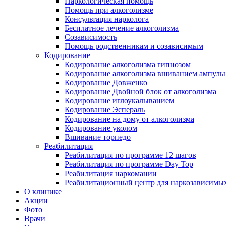
Наркологическая помощь
Помощь при алкоголизме
Консультация нарколога
Бесплатное лечение алкоголизма
Созависимость
Помощь родственникам и созависимым
Кодирование
Кодирование алкоголизма гипнозом
Кодирование алкоголизма вшиванием ампулы
Кодирование Довженко
Кодирование Двойной блок от алкоголизма
Кодирование иглоукалыванием
Кодирование Эспераль
Кодирование на дому от алкоголизма
Кодирование уколом
Вшивание торпедо
Реабилитация
Реабилитация по программе 12 шагов
Реабилитация по программе Day Top
Реабилитация наркомании
Реабилитационный центр для наркозависимых
О клинике
Акции
Фото
Врачи