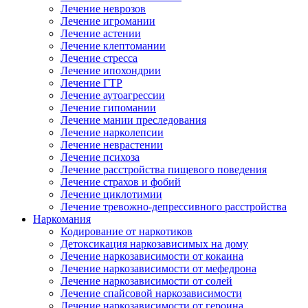
Лечение неврозов
Лечение игромании
Лечение астении
Лечение клептомании
Лечение стресса
Лечение ипохондрии
Лечение ГТР
Лечение аутоагрессии
Лечение гипомании
Лечение мании преследования
Лечение нарколепсии
Лечение неврастении
Лечение психоза
Лечение расстройства пищевого поведения
Лечение страхов и фобий
Лечение циклотимии
Лечение тревожно-депрессивного расстройства
Наркомания
Кодирование от наркотиков
Детоксикация наркозависимых на дому
Лечение наркозависимости от кокаина
Лечение наркозависимости от мефедрона
Лечение наркозависимости от солей
Лечение спайсовой наркозависимости
Лечение наркозависимости от героина