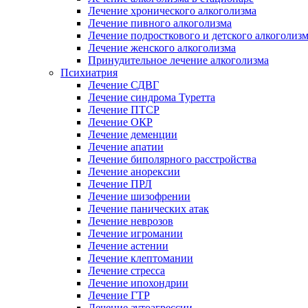
Лечение хронического алкоголизма
Лечение пивного алкоголизма
Лечение подросткового и детского алкоголиз
Лечение женского алкоголизма
Принудительное лечение алкоголизма
Психиатрия
Лечение СДВГ
Лечение синдрома Туретта
Лечение ПТСР
Лечение ОКР
Лечение деменции
Лечение апатии
Лечение биполярного расстройства
Лечение анорексии
Лечение ПРЛ
Лечение шизофрении
Лечение панических атак
Лечение неврозов
Лечение игромании
Лечение астении
Лечение клептомании
Лечение стресса
Лечение ипохондрии
Лечение ГТР
Лечение аутоагрессии