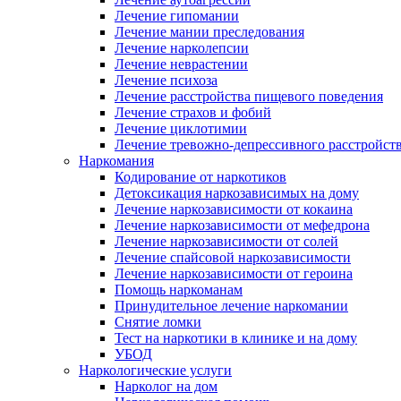
Лечение гипомании
Лечение мании преследования
Лечение нарколепсии
Лечение неврастении
Лечение психоза
Лечение расстройства пищевого поведения
Лечение страхов и фобий
Лечение циклотимии
Лечение тревожно-депрессивного расстройст
Наркомания
Кодирование от наркотиков
Детоксикация наркозависимых на дому
Лечение наркозависимости от кокаина
Лечение наркозависимости от мефедрона
Лечение наркозависимости от солей
Лечение спайсовой наркозависимости
Лечение наркозависимости от героина
Помощь наркоманам
Принудительное лечение наркомании
Снятие ломки
Тест на наркотики в клинике и на дому
УБОД
Наркологические услуги
Нарколог на дом