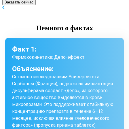
Заказать сейчас
Немного
о фактах
Факт 1:
Фармакокинетика: Депо-эффект
Объяснение:
Согласно исследованиям Университета
Сорбонны (Франция), подкожная имплантация
дисульфирама создает «депо», из которого
активное вещество выделяется в кровь
микродозами. Это поддерживает стабильную
концентрацию препарата в течение 6–12
месяцев, исключая влияние «человеческого
фактора» (пропуска приема таблеток).