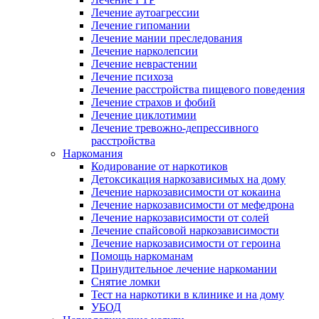
Лечение аутоагрессии
Лечение гипомании
Лечение мании преследования
Лечение нарколепсии
Лечение неврастении
Лечение психоза
Лечение расстройства пищевого поведения
Лечение страхов и фобий
Лечение циклотимии
Лечение тревожно-депрессивного
расстройства
Наркомания
Кодирование от наркотиков
Детоксикация наркозависимых на дому
Лечение наркозависимости от кокаина
Лечение наркозависимости от мефедрона
Лечение наркозависимости от солей
Лечение спайсовой наркозависимости
Лечение наркозависимости от героина
Помощь наркоманам
Принудительное лечение наркомании
Снятие ломки
Тест на наркотики в клинике и на дому
УБОД