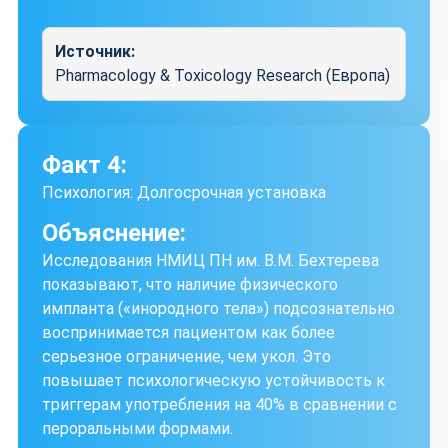
Источник:
Pharmacology & Toxicology Research (Европа)
Факт 4:
Психология: Долгосрочная установка
Объяснение:
Исследования НМИЦ ПН им. В.М. Бехтерева
показывают, что наличие физического
импланта («инородного тела») подсознательно
воспринимается пациентом как более
серьезное ограничение, чем укол. Это
повышает психологическую устойчивость к
триггерам употребления на 40% в сравнении с
пероральными формами.