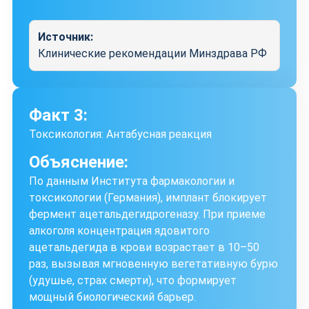
Источник:
Клинические рекомендации Минздрава РФ
Факт 3:
Токсикология: Антабусная реакция
Объяснение:
По данным Института фармакологии и
токсикологии (Германия), имплант блокирует
фермент ацетальдегидрогеназу. При приеме
алкоголя концентрация ядовитого
ацетальдегида в крови возрастает в 10–50
раз, вызывая мгновенную вегетативную бурю
(удушье, страх смерти), что формирует
мощный биологический барьер.