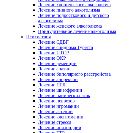
Лечение хронического алкоголизма
Лечение пивного алкоголизма
Лечение подросткового и детского
алкоголизма
Лечение женского алкоголизма
Принудительное лечение алкоголизма
Психиатрия
Лечение СДВГ
Лечение синдрома Туретта
Лечение ПТСР
Лечение ОКР
Лечение деменции
Лечение апатии
Лечение биполярного расстройства
Лечение анорексии
Лечение ПРЛ
Лечение шизофрении
Лечение панических атак
Лечение неврозов
Лечение игромании
Лечение астении
Лечение клептомании
Лечение стресса
Лечение ипохондрии
Лечение ГТР