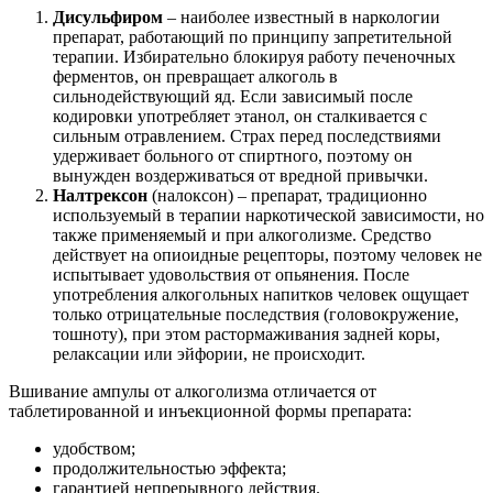
Дисульфиром
– наиболее известный в наркологии
препарат, работающий по принципу запретительной
терапии. Избирательно блокируя работу печеночных
ферментов, он превращает алкоголь в
сильнодействующий яд. Если зависимый после
кодировки употребляет этанол, он сталкивается с
сильным отравлением. Страх перед последствиями
удерживает больного от спиртного, поэтому он
вынужден воздерживаться от вредной привычки.
Налтрексон
(налоксон) – препарат, традиционно
используемый в терапии наркотической зависимости, но
также применяемый и при алкоголизме. Средство
действует на опиоидные рецепторы, поэтому человек не
испытывает удовольствия от опьянения. После
употребления алкогольных напитков человек ощущает
только отрицательные последствия (головокружение,
тошноту), при этом растормаживания задней коры,
релаксации или эйфории, не происходит.
Вшивание ампулы от алкоголизма отличается от
таблетированной и инъекционной формы препарата:
удобством;
продолжительностью эффекта;
гарантией непрерывного действия.