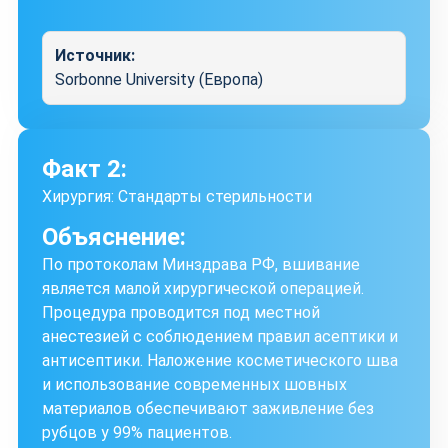
Источник:
Sorbonne University (Европа)
Факт 2:
Хирургия: Стандарты стерильности
Объяснение:
По протоколам Минздрава РФ, вшивание
является малой хирургической операцией.
Процедура проводится под местной
анестезией с соблюдением правил асептики и
антисептики. Наложение косметического шва
и использование современных шовных
материалов обеспечивают заживление без
рубцов у 99% пациентов.