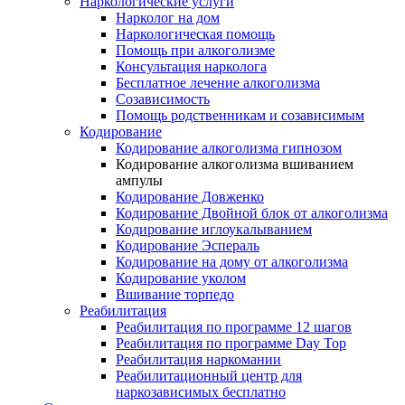
Наркологические услуги
Нарколог на дом
Наркологическая помощь
Помощь при алкоголизме
Консультация нарколога
Бесплатное лечение алкоголизма
Созависимость
Помощь родственникам и созависимым
Кодирование
Кодирование алкоголизма гипнозом
Кодирование алкоголизма вшиванием
ампулы
Кодирование Довженко
Кодирование Двойной блок от алкоголизма
Кодирование иглоукалыванием
Кодирование Эспераль
Кодирование на дому от алкоголизма
Кодирование уколом
Вшивание торпедо
Реабилитация
Реабилитация по программе 12 шагов
Реабилитация по программе Day Top
Реабилитация наркомании
Реабилитационный центр для
наркозависимых бесплатно