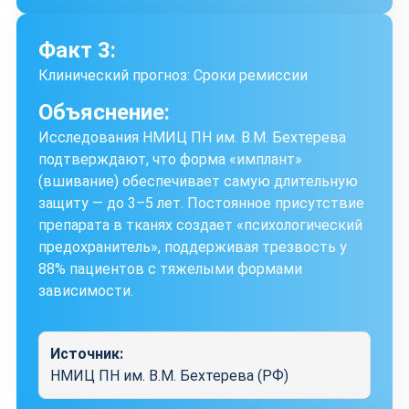
Факт 3:
Клинический прогноз: Сроки ремиссии
Объяснение:
Исследования НМИЦ ПН им. В.М. Бехтерева
подтверждают, что форма «имплант»
(вшивание) обеспечивает самую длительную
защиту — до 3–5 лет. Постоянное присутствие
препарата в тканях создает «психологический
предохранитель», поддерживая трезвость у
88% пациентов с тяжелыми формами
зависимости.
Источник:
НМИЦ ПН им. В.М. Бехтерева (РФ)