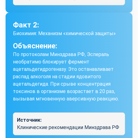
Факт 2:
Биохимия: Механизм «химической защиты»
Объяснение:
По протоколам Минздрава РФ, Эспераль
необратимо блокирует фермент
ацетальдегидрогеназу. Это останавливает
распад алкоголя на стадии ядовитого
ацетальдегида. При срыве концентрация
токсинов в организме возрастает в 20 раз,
вызывая мгновенную аверсивную реакцию.
Источник:
Клинические рекомендации Минздрава РФ