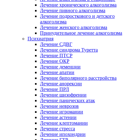
Лечение хронического алкоголизма
Лечение пивного алкоголизма
Лечение подросткового и детского
алкоголизма
Лечение женского алкоголизма
Принудительное лечение алкоголизма
Психиатрия
Лечение СДВГ
Лечение синдрома Туретта
Лечение ПТСР
Лечение ОКР
Лечение деменции
Лечение апатии
Лечение биполярного расстройства
Лечение анорексии
Лечение ПРЛ
Лечение шизофрении
Лечение панических атак
Лечение неврозов
Лечение игромании
Лечение астении
Лечение клептомании
Лечение стресса
Лечение ипохондрии
Лечение ГТР