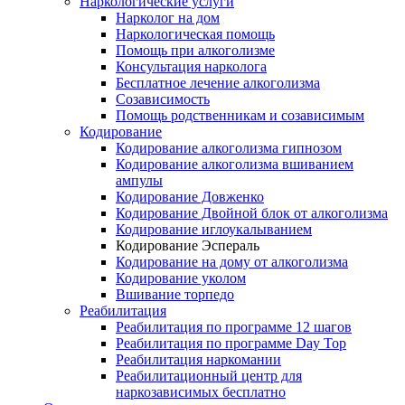
Наркологические услуги
Нарколог на дом
Наркологическая помощь
Помощь при алкоголизме
Консультация нарколога
Бесплатное лечение алкоголизма
Созависимость
Помощь родственникам и созависимым
Кодирование
Кодирование алкоголизма гипнозом
Кодирование алкоголизма вшиванием
ампулы
Кодирование Довженко
Кодирование Двойной блок от алкоголизма
Кодирование иглоукалыванием
Кодирование Эспераль
Кодирование на дому от алкоголизма
Кодирование уколом
Вшивание торпедо
Реабилитация
Реабилитация по программе 12 шагов
Реабилитация по программе Day Top
Реабилитация наркомании
Реабилитационный центр для
наркозависимых бесплатно