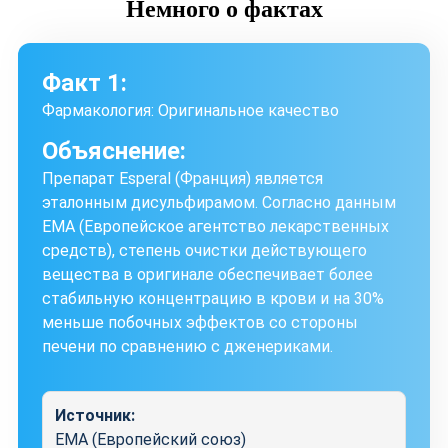
Немного
о фактах
Факт 1:
Фармакология: Оригинальное качество
Объяснение:
Препарат Esperal (Франция) является
эталонным дисульфирамом. Согласно данным
EMA (Европейское агентство лекарственных
средств), степень очистки действующего
вещества в оригинале обеспечивает более
стабильную концентрацию в крови и на 30%
меньше побочных эффектов со стороны
печени по сравнению с дженериками.
Источник:
EMA (Европейский союз)