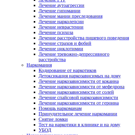
Лечение аутоагрессии
Лечение гипомании
Лечение мании преследования
Лечение нарколепсии
Лечение неврастении
Лечение психоза
Лечение расстройства пищевого поведения
Лечение страхов и фобий
Лечение циклотимии
Лечение тревожно-депрессивного
расстройства
Наркомания
Кодирование от наркотиков
Детоксикация наркозависимых на дому
Лечение наркозависимости от кокаина
Лечение наркозависимости от мефедрона
Лечение наркозависимости от солей
Лечение спайсовой наркозависимости
Лечение наркозависимости от героина
Помощь наркоманам
Принудительное лечение наркомании
Снятие ломки
Тест на наркотики в клинике и на дому
УБОД