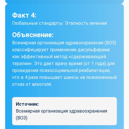
Факт 4:
Глобальные стандарты: Этапность лечения
Объяснение:
Всемирная организация здравоохранения (ВОЗ)
классифицирует применение дисульфирама
как эффективный метод «сдерживающей
терапии». Это дает врачу время (от 1 года) для
проведения психосоциальной реабилитации,
что в 4 раза повышает шансы на пожизненный
отказ от алкоголя.
Источник:
Всемирная организация здравоохранения
(ВОЗ)