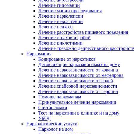
Лечение гипомании
Лечение мании преследования
Лечение нарколепсии
Лечение неврастении
Лечение психоза
Лечение расстройства пищевого поведения
Лечение страхов и фобий
Лечение циклотимии
Лечение тревожно-депрессивного расстройст
Наркомания
Кодирование от наркотиков
Детоксикация наркозависимых на дому
Лечение наркозависимости от кокаина
Лечение наркозависимости от мефедрона
Лечение наркозависимости от солей
Лечение спайсовой наркозависимости
Лечение наркозависимости от героина
Помощь наркоманам
Принудительное лечение наркомании
Снятие ломки
Тест на наркотики в клинике и на дому
УБОД
Наркологические услуги
Нарколог на дом