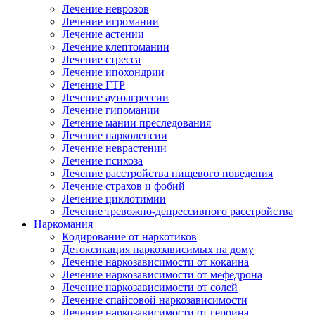
Лечение неврозов
Лечение игромании
Лечение астении
Лечение клептомании
Лечение стресса
Лечение ипохондрии
Лечение ГТР
Лечение аутоагрессии
Лечение гипомании
Лечение мании преследования
Лечение нарколепсии
Лечение неврастении
Лечение психоза
Лечение расстройства пищевого поведения
Лечение страхов и фобий
Лечение циклотимии
Лечение тревожно-депрессивного расстройства
Наркомания
Кодирование от наркотиков
Детоксикация наркозависимых на дому
Лечение наркозависимости от кокаина
Лечение наркозависимости от мефедрона
Лечение наркозависимости от солей
Лечение спайсовой наркозависимости
Лечение наркозависимости от героина