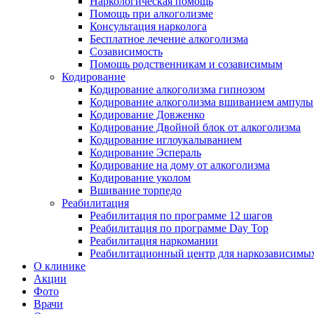
Наркологическая помощь
Помощь при алкоголизме
Консультация нарколога
Бесплатное лечение алкоголизма
Созависимость
Помощь родственникам и созависимым
Кодирование
Кодирование алкоголизма гипнозом
Кодирование алкоголизма вшиванием ампулы
Кодирование Довженко
Кодирование Двойной блок от алкоголизма
Кодирование иглоукалыванием
Кодирование Эспераль
Кодирование на дому от алкоголизма
Кодирование уколом
Вшивание торпедо
Реабилитация
Реабилитация по программе 12 шагов
Реабилитация по программе Day Top
Реабилитация наркомании
Реабилитационный центр для наркозависимых
О клинике
Акции
Фото
Врачи