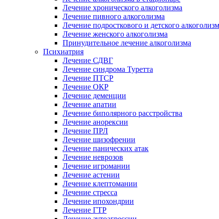
Лечение хронического алкоголизма
Лечение пивного алкоголизма
Лечение подросткового и детского алкоголиз
Лечение женского алкоголизма
Принудительное лечение алкоголизма
Психиатрия
Лечение СДВГ
Лечение синдрома Туретта
Лечение ПТСР
Лечение ОКР
Лечение деменции
Лечение апатии
Лечение биполярного расстройства
Лечение анорексии
Лечение ПРЛ
Лечение шизофрении
Лечение панических атак
Лечение неврозов
Лечение игромании
Лечение астении
Лечение клептомании
Лечение стресса
Лечение ипохондрии
Лечение ГТР
Лечение аутоагрессии