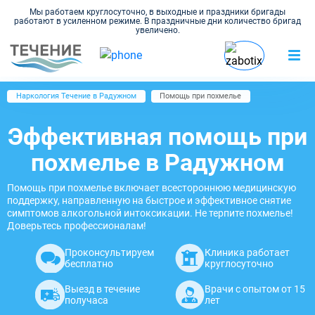
Мы работаем круглосуточно, в выходные и праздники бригады
работают в усиленном режиме. В праздничные дни количество бригад
увеличено.
Наркология Течение в Радужном
Помощь при похмелье
Эффективная помощь при
похмелье в Радужном
Помощь при похмелье включает всестороннюю медицинскую
поддержку, направленную на быстрое и эффективное снятие
симптомов алкогольной интоксикации. Не терпите похмелье!
Доверьтесь профессионалам!
Проконсультируем
Клиника работает
бесплатно
круглосуточно
Выезд в течение
Врачи с опытом от 15
получаса
лет