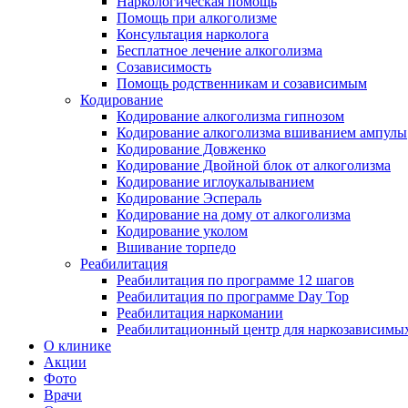
Наркологическая помощь
Помощь при алкоголизме
Консультация нарколога
Бесплатное лечение алкоголизма
Созависимость
Помощь родственникам и созависимым
Кодирование
Кодирование алкоголизма гипнозом
Кодирование алкоголизма вшиванием ампулы
Кодирование Довженко
Кодирование Двойной блок от алкоголизма
Кодирование иглоукалыванием
Кодирование Эспераль
Кодирование на дому от алкоголизма
Кодирование уколом
Вшивание торпедо
Реабилитация
Реабилитация по программе 12 шагов
Реабилитация по программе Day Top
Реабилитация наркомании
Реабилитационный центр для наркозависимых
О клинике
Акции
Фото
Врачи