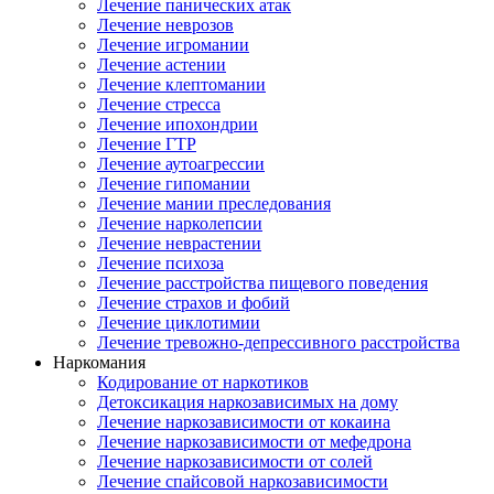
Лечение панических атак
Лечение неврозов
Лечение игромании
Лечение астении
Лечение клептомании
Лечение стресса
Лечение ипохондрии
Лечение ГТР
Лечение аутоагрессии
Лечение гипомании
Лечение мании преследования
Лечение нарколепсии
Лечение неврастении
Лечение психоза
Лечение расстройства пищевого поведения
Лечение страхов и фобий
Лечение циклотимии
Лечение тревожно-депрессивного расстройства
Наркомания
Кодирование от наркотиков
Детоксикация наркозависимых на дому
Лечение наркозависимости от кокаина
Лечение наркозависимости от мефедрона
Лечение наркозависимости от солей
Лечение спайсовой наркозависимости