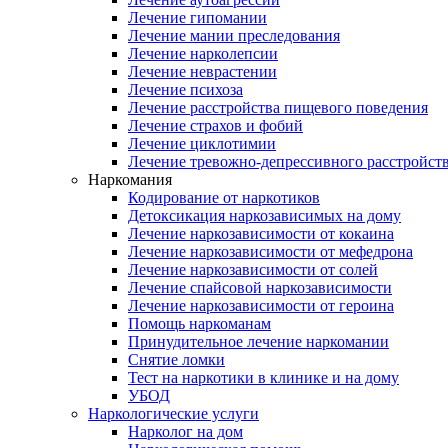
Лечение гипомании
Лечение мании преследования
Лечение нарколепсии
Лечение неврастении
Лечение психоза
Лечение расстройства пищевого поведения
Лечение страхов и фобий
Лечение циклотимии
Лечение тревожно-депрессивного расстройст
Наркомания
Кодирование от наркотиков
Детоксикация наркозависимых на дому
Лечение наркозависимости от кокаина
Лечение наркозависимости от мефедрона
Лечение наркозависимости от солей
Лечение спайсовой наркозависимости
Лечение наркозависимости от героина
Помощь наркоманам
Принудительное лечение наркомании
Снятие ломки
Тест на наркотики в клинике и на дому
УБОД
Наркологические услуги
Нарколог на дом