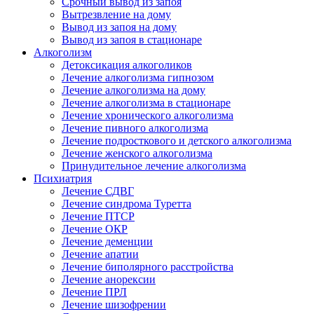
Срочный вывод из запоя
Вытрезвление на дому
Вывод из запоя на дому
Вывод из запоя в стационаре
Алкоголизм
Детоксикация алкоголиков
Лечение алкоголизма гипнозом
Лечение алкоголизма на дому
Лечение алкоголизма в стационаре
Лечение хронического алкоголизма
Лечение пивного алкоголизма
Лечение подросткового и детского алкоголизма
Лечение женского алкоголизма
Принудительное лечение алкоголизма
Психиатрия
Лечение СДВГ
Лечение синдрома Туретта
Лечение ПТСР
Лечение ОКР
Лечение деменции
Лечение апатии
Лечение биполярного расстройства
Лечение анорексии
Лечение ПРЛ
Лечение шизофрении