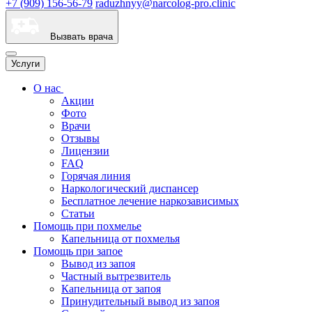
+7 (909) 156-56-79
raduzhnyy@narcolog-pro.clinic
Вызвать врача
Услуги
О нас
Акции
Фото
Врачи
Отзывы
Лицензии
FAQ
Горячая линия
Наркологический диспансер
Бесплатное лечение наркозависимых
Статьи
Помощь при похмелье
Капельница от похмелья
Помощь при запое
Вывод из запоя
Частный вытрезвитель
Капельница от запоя
Принудительный вывод из запоя