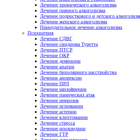
Лечение хронического алкоголизма
Лечение пивного алкоголизма
Лечение подросткового и детского алкоголиз
Лечение женского алкоголизма
Принудительное лечение алкоголизма
Психиатрия
Лечение СДВГ
Лечение синдрома Туретта
Лечение ПТСР
Лечение ОКР
Лечение деменции
Лечение апатии
Лечение биполярного расстройства
Лечение анорексии
Лечение ПРЛ
Лечение шизофрении
Лечение панических атак
Лечение неврозов
Лечение игромании
Лечение астении
Лечение клептомании
Лечение стресса
Лечение ипохондрии
Лечение ГТР
Лечение аутоагрессии